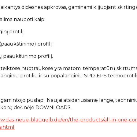
atlaikantys didesnes apkrovas, gaminami klijuojant skirtin
galima naudoti kaip:
nį profilį;
(paaukštinimo) profilį;
ų paaukštinimo profilį.
teiktose nuotraukose yra matomi temperatūrų skirtumai
nginiu profiliu ir su popalanginiu SPD-EPS termoprofili
gamintojo puslapį. Naujai atsidariusiame lange, technini
 ikoną dešinėje DOWNLOADS.
ww.das-neue-blaugelb.de/en/the-products/all-in-one-con
s.html