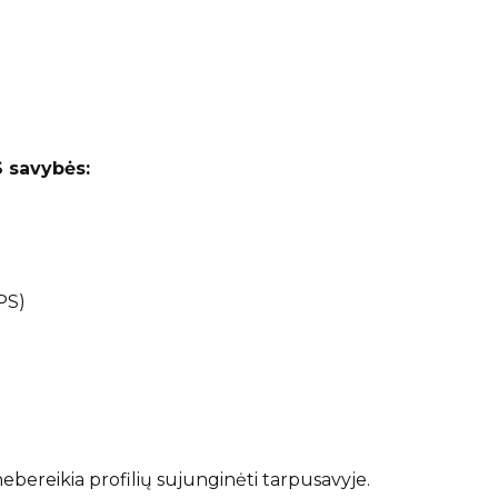
S savybės:
PS)
nebereikia profilių sujunginėti tarpusavyje.