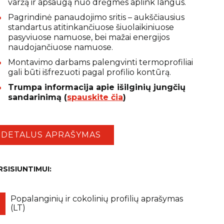
varžą ir apsaugą nuo drėgmės aplink langus.
Pagrindinė panaudojimo sritis – aukščiausius
standartus atitinkančiuose šiuolaikiniuose
pasyviuose namuose, bei mažai energijos
naudojančiuose namuose.
Montavimo darbams palengvinti termoprofiliai
gali būti išfrezuoti pagal profilio kontūrą.
Trumpa informacija apie išilginių jungčių
sandarinimą (
spauskite čia
)
DETALUS APRAŠYMAS
RSISIUNTIMUI:
Popalanginių ir cokolinių profilių aprašymas
(LT)