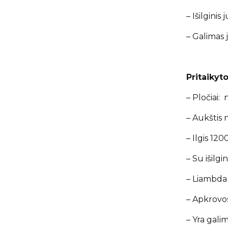
– Išilginis
– Galimas
Pritaikyt
– Pločiai
– Aukštis
– Ilgis 1
– Su išilg
– Liambda
– Apkrovo
– Yra gali