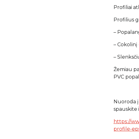
Profiliai 
Profilius 
– Popalangi
– Cokolinį 
– Slenksči
Žemiau pa
PVC popala
Nuoroda į 
spauskite
https://w
profile-ep