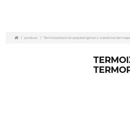
product
Termoizoliaciniai popalanginiai ir cokoliniai termopro
TERMOIZ
TERMOP