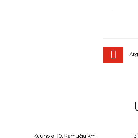
Atg
Kauno g. 10, Ramučių km.,
+3