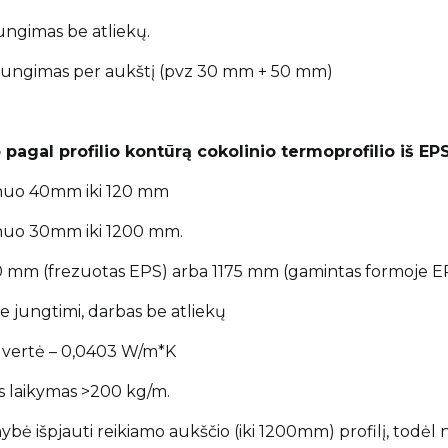
 jungimas be atliekų.
 jungimas per aukštį (pvz 30 mm + 50 mm)
o pagal profilio kontūrą cokolinio termoprofilio iš EP
: nuo 40mm iki 120 mm
 nuo 30mm iki 1200 mm.
200 mm (frezuotas EPS) arba 1175 mm (gamintas formoje E
ine jungtimi, darbas be atliekų
 vertė – 0,0403 W/m*K
s laikymas >200 kg/m.
mybė išpjauti reikiamo aukščio (iki 1200mm) profilį, todėl 