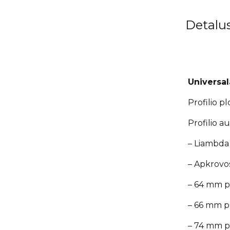
Detalu
Universal
Profilio 
Profilio 
– Liambda
– Apkrovo
– 64 mm pl
– 66 mm pl
– 74 mm pl