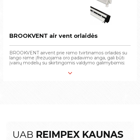
BROOKVENT air vent orlaidės
BROOKVENT air vent orlaidės
BROOKVENT airvent prie rėmo tvirtinamos orlaidės su
BROOKVENT airvent prie rėmo tvirtinamos orlaidės su
lango rėme įfrezuojama oro padavimo anga, gali būti
lango rėme įfrezuojama oro padavimo anga, gali būti
įvairių modelių su skirtingomis valdymo galimybėmis:
įvairių modelių su skirtingomis valdymo galimybėmis:
UAB
REIMPEX KAUNAS