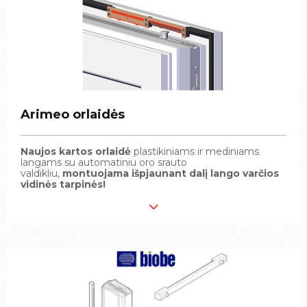
Arimeo orlaidės
Arimeo orlaidės
Naujos kartos orlaidė
Naujos kartos orlaidė
plastikiniams ir mediniams
plastikiniams ir mediniams
langams su automatiniu oro srauto
langams su automatiniu oro srauto
valdikliu,
valdikliu,
montuojama išpjaunant dalį lango varčios
montuojama išpjaunant dalį lango varčios
vidinės tarpinės!
vidinės tarpinės!