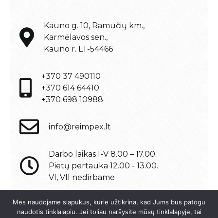
Kauno g. 10, Ramučių km.,
Karmėlavos sen.,
Kauno r. LT-54466
+370 37 490110
+370 614 64410
+370 698 10988
info@reimpex.lt
Darbo laikas I-V 8.00 – 17.00.
Pietų pertauka 12.00 - 13.00.
VI, VII nedirbame
Mes naudojame slapukus, kurie užtikrina, kad Jums bus patogu
naudotis tinklalapiu. Jei toliau naršysite mūsų tinklalapyje, tai