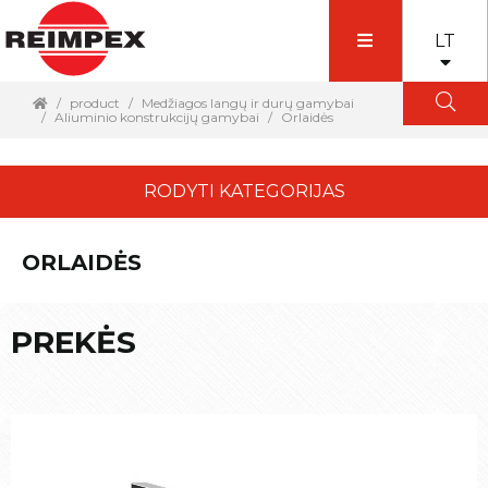
LT
product
Medžiagos langų ir durų gamybai
Aliuminio konstrukcijų gamybai
Orlaidės
RODYTI KATEGORIJAS
ORLAIDĖS
PREKĖS