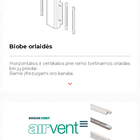
Biobe orlaidės
Biobe orlaidės
Horizontalios ir vertikalios prie rėmo tvirtinamos orlaidės
Horizontalios ir vertikalios prie rėmo tvirtinamos orlaidės
bei jų priedai.
bei jų priedai.
Rėme įfrezuojami oro kanalai.
Rėme įfrezuojami oro kanalai.