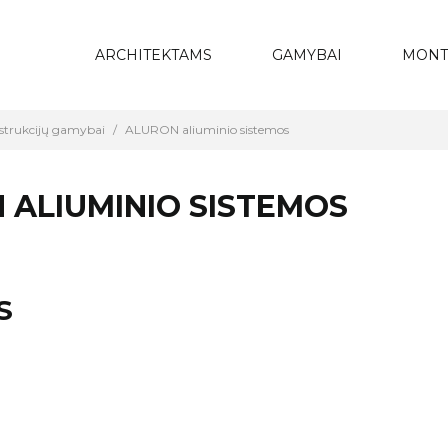
ARCHITEKTAMS
GAMYBAI
MONT
strukcijų gamybai
ALURON aliuminio sistemos
 ALIUMINIO SISTEMOS
S