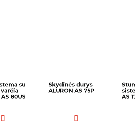
istema su
istema su
Skydinės durys
Skydinės durys
Stu
Stu
 varčia
 varčia
ALURON AS 75P
ALURON AS 75P
sis
sis
 AS 80US
 AS 80US
AS 
AS 