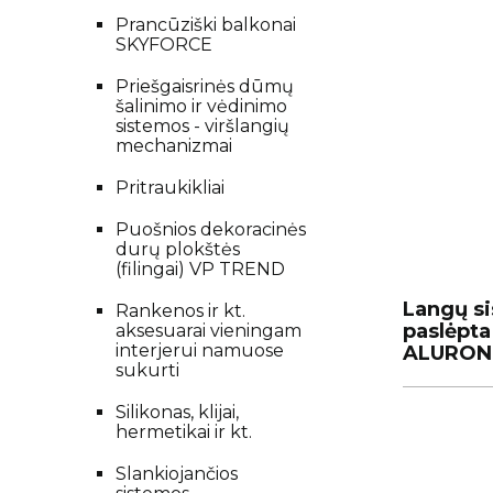
Prancūziški balkonai
SKYFORCE
Priešgaisrinės dūmų
šalinimo ir vėdinimo
sistemos - viršlangių
mechanizmai
Pritraukikliai
Puošnios dekoracinės
durų plokštės
(filingai) VP TREND
Langų s
Langų s
Rankenos ir kt.
paslėpta
paslėpta
aksesuarai vieningam
interjerui namuose
ALURON
ALURON
sukurti
Silikonas, klijai,
hermetikai ir kt.
Slankiojančios