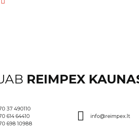
UAB
REIMPEX KAUNA
70 37 490110
70 614 64410
info@reimpex.lt
70 698 10988