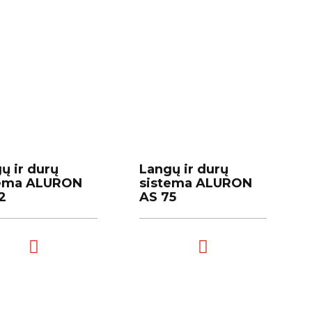
ų ir durų
ų ir durų
Langų ir durų
Langų ir durų
tema ALURON
tema ALURON
sistema ALURON
sistema ALURON
2
2
AS 75
AS 75