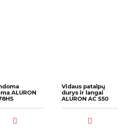
mdoma
mdoma
Vidaus patalpų
Vidaus patalpų
tema ALURON
tema ALURON
durys ir langai
durys ir langai
178HS
178HS
ALURON AC S50
ALURON AC S50