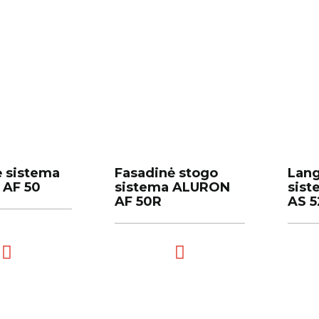
ė sistema
ė sistema
Fasadinė stogo
Fasadinė stogo
Lang
Lang
AF 50
AF 50
sistema ALURON
sistema ALURON
sis
sis
AF 50R
AF 50R
AS 5
AS 5