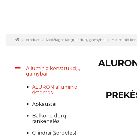
product
Medžiagos langų ir durų gamybai
Aliuminio kon
ALURON
Aliuminio konstrukcijų
gamybai
ALURON aliuminio
sistemos
PREKĖ
Apkaustai
Balkono durų
rankenėlės
Cilindrai (šerdelės)