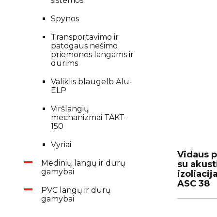
sistemos
Spynos
Transportavimo ir
patogaus nešimo
priemonės langams ir
durims
Valiklis blaugelb Alu-
ELP
Viršlangių
mechanizmai TAKT-
150
Vyriai
Vidaus p
Vidaus p
Medinių langų ir durų
su akust
su akust
gamybai
izoliaci
izoliaci
ASC 38
ASC 38
PVC langų ir durų
gamybai