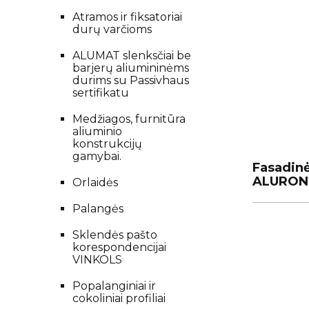
Atramos ir fiksatoriai
durų varčioms
ALUMAT slenksčiai be
barjerų aliumininėms
durims su Passivhaus
sertifikatu
Medžiagos, furnitūra
aliuminio
konstrukcijų
gamybai.
Fasadin
Fasadin
ALURON 
ALURON 
Orlaidės
Palangės
Sklendės pašto
korespondencijai
VINKOLS
Popalanginiai ir
cokoliniai profiliai