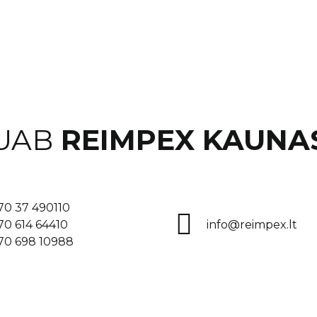
avimui.
avimui.
UAB
REIMPEX KAUNA
70 37 490110
70 614 64410
info@reimpex.lt
70 698 10988