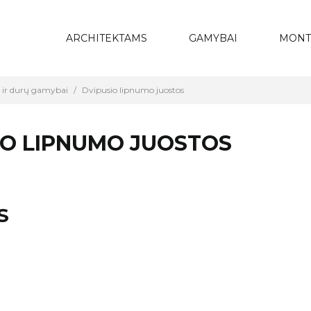
ARCHITEKTAMS
GAMYBAI
MONT
 ir durų gamybai
Dvipusio lipnumo juostos
IO LIPNUMO JUOSTOS
S