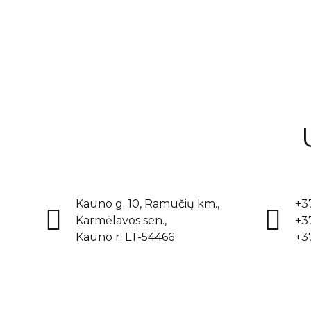
(filingų) klij
(filingų) klij
Kauno g. 10, Ramučių km.,
+3
Karmėlavos sen.,
+3
Kauno r. LT-54466
+3