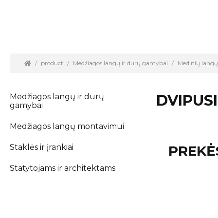
product
Medžiagos langų ir durų gamybai
Medinių langų
DVIPUS
Medžiagos langų ir durų
gamybai
Medžiagos langų montavimui
Staklės ir įrankiai
PREKĖ
Statytojams ir architektams