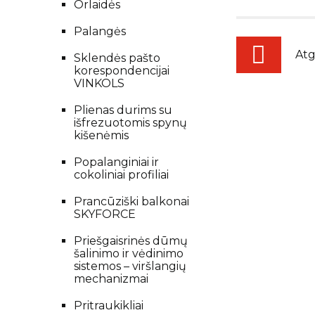
Orlaidės
Palangės
Atg
Sklendės pašto
korespondencijai
VINKOLS
Plienas durims su
išfrezuotomis spynų
kišenėmis
Popalanginiai ir
cokoliniai profiliai
Prancūziški balkonai
SKYFORCE
Priešgaisrinės dūmų
šalinimo ir vėdinimo
sistemos – viršlangių
mechanizmai
Pritraukikliai