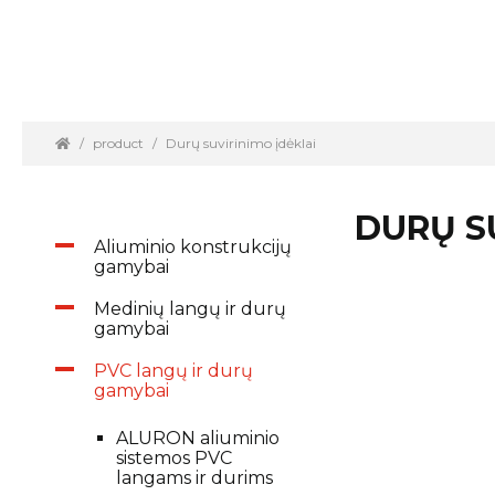
product
Durų suvirinimo įdėklai
DURŲ S
Aliuminio konstrukcijų
gamybai
Medinių langų ir durų
gamybai
PVC langų ir durų
gamybai
ALURON aliuminio
sistemos PVC
langams ir durims