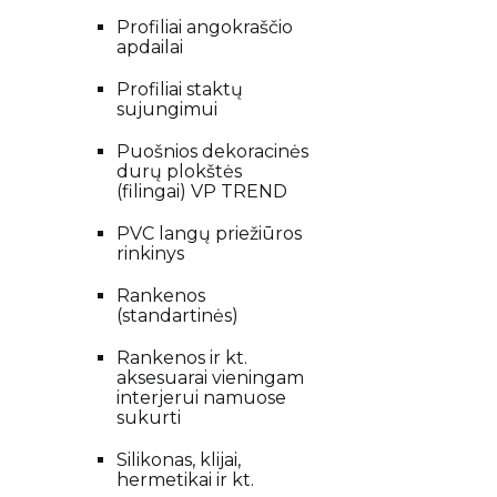
Profiliai angokraščio
apdailai
Profiliai staktų
sujungimui
Puošnios dekoracinės
durų plokštės
(filingai) VP TREND
PVC langų priežiūros
rinkinys
Rankenos
(standartinės)
Rankenos ir kt.
aksesuarai vieningam
interjerui namuose
sukurti
Silikonas, klijai,
hermetikai ir kt.