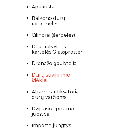
Apkaustai
Balkono durų
rankenėlės
Cilindrai (šerdelės)
Dekoratyvinės
kartelės Glassprossen
Drenažo gaubteliai
Durų suvirinimo
įdėklai
Atramos ir fiksatoriai
durų varčioms
Dvipusio lipnumo
juostos
Imposto jungtys