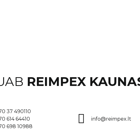
UAB
REIMPEX KAUNA
70 37 490110
70 614 64410
info@reimpex.lt
70 698 10988