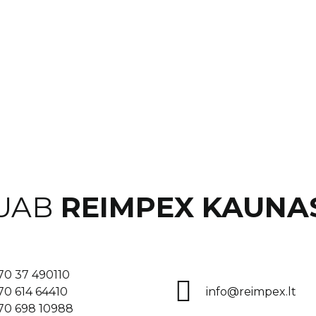
UAB
REIMPEX KAUNA
70 37 490110
70 614 64410
info@reimpex.lt
70 698 10988