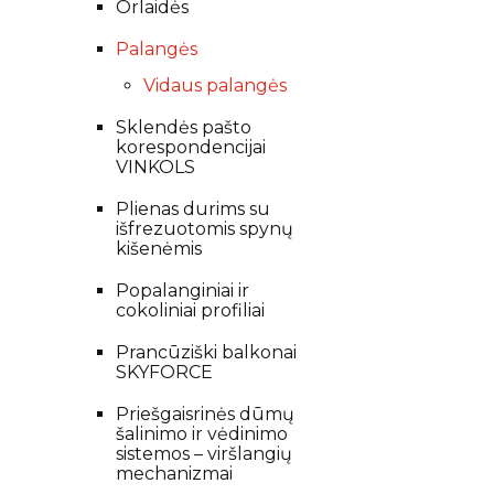
Orlaidės
Palangės
Vidaus palangės
Sklendės pašto
korespondencijai
VINKOLS
Plienas durims su
išfrezuotomis spynų
kišenėmis
Popalanginiai ir
cokoliniai profiliai
Prancūziški balkonai
SKYFORCE
Priešgaisrinės dūmų
šalinimo ir vėdinimo
sistemos – viršlangių
mechanizmai