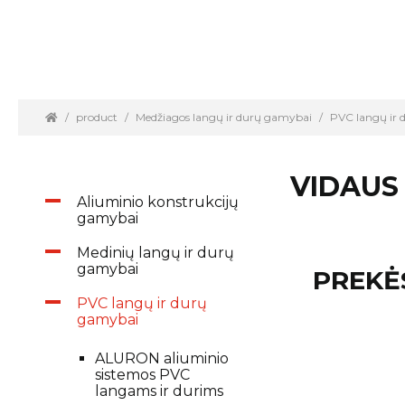
product
Medžiagos langų ir durų gamybai
PVC langų ir
VIDAUS
Aliuminio konstrukcijų
gamybai
Medinių langų ir durų
gamybai
PREKĖ
PVC langų ir durų
gamybai
ALURON aliuminio
sistemos PVC
langams ir durims