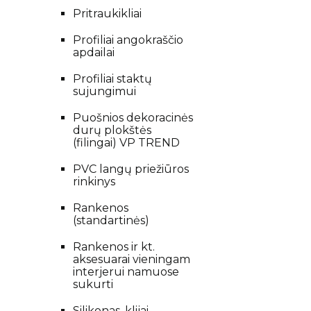
Pritraukikliai
Profiliai angokraščio
apdailai
Profiliai staktų
sujungimui
Puošnios dekoracinės
durų plokštės
(filingai) VP TREND
PVC langų priežiūros
rinkinys
Rankenos
(standartinės)
Rankenos ir kt.
aksesuarai vieningam
interjerui namuose
sukurti
Silikonas, klijai,