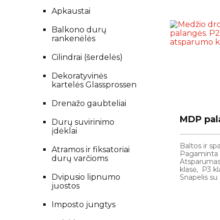
Apkaustai
Balkono durų
rankenėlės
Cilindrai (šerdelės)
Dekoratyvinės
kartelės Glassprossen
Drenažo gaubteliai
MDP pal
MDP pal
Durų suvirinimo
įdėklai
Baltos ir sp
Baltos ir sp
Atramos ir fiksatoriai
Pagaminta B
Pagaminta B
durų varčioms
Atsparumas
Atsparumas
klasė, P3 kl
klasė, P3 kl
Dvipusio lipnumo
Snapelis su
Snapelis su
juosta papi
juosta papi
juostos
apsaugai n
apsaugai n
Imposto jungtys