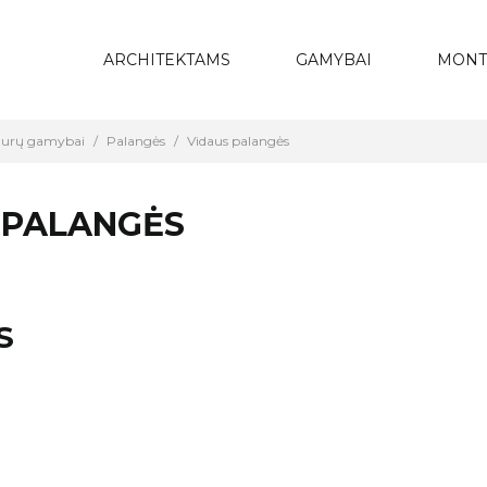
ARCHITEKTAMS
GAMYBAI
MONT
 durų gamybai
Palangės
Vidaus palangės
 PALANGĖS
S