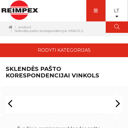
LT
product
Sklendės pašto korespondencijai VINKOLS
RODYTI KATEGORIJAS
SKLENDĖS PAŠTO
KORESPONDENCIJAI VINKOLS