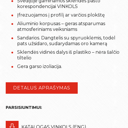
Švedijoje gaminamos sklendės pašto
korespondencijai VINKOLS
Įfrezuojamos į profilį ar varčios plokštę
Aliuminio korpusas – geras atsparumas
atmosferiniams veiksniams
Sandarios. Dangtelis su spyruoklėmis, todėl
pats užsidaro, sudarydamas oro kamerą
Sklendės vidinės dalys iš plastiko – nėra šalčio
tiltelio
Gera garso izoliacija.
DETALUS APRAŠYMAS
PARSISIUNTIMUI:
KATALOGAS VINKOLS (ENG)