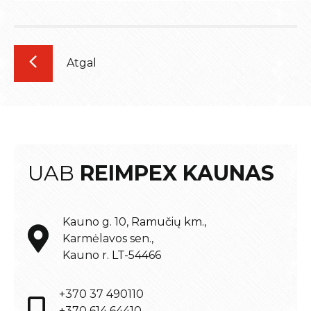
Atgal
UAB
REIMPEX KAUNAS
Kauno g. 10, Ramučių km.,
Karmėlavos sen.,
Kauno r. LT-54466
+370 37 490110
+370 614 64410