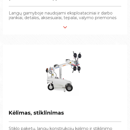
Langų gamyboje naudojami eksploataciniai ir darbo
Langų gamyboje naudojami eksploataciniai ir darbo
įrankiai, detalės, aksesuarai, tepalai, valymo priemonės
įrankiai, detalės, aksesuarai, tepalai, valymo priemonės
Kėlimas, stiklinimas
Kėlimas, stiklinimas
Stiklo paketų, langų konstrukcijų kėlimo ir stiklinimo
Stiklo paketų, langų konstrukcijų kėlimo ir stiklinimo