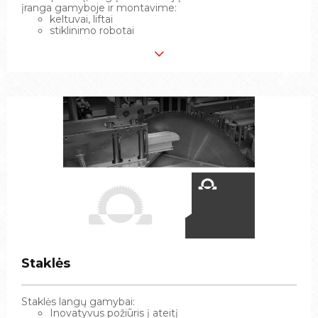
įranga gamyboje ir montavime:
įranga gamyboje ir montavime:
keltuvai, liftai
keltuvai, liftai
stiklinimo robotai
stiklinimo robotai
Staklės
Staklės
Staklės langų gamybai:
Staklės langų gamybai:
Inovatyvus požiūris į ateitį
Inovatyvus požiūris į ateitį