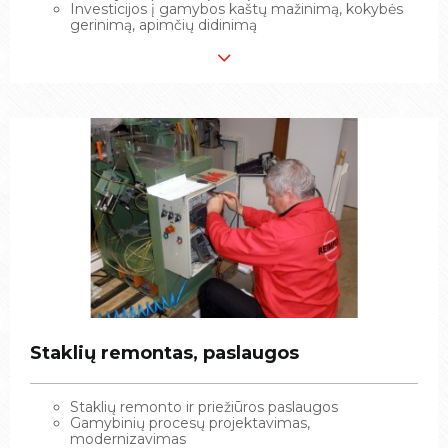
Investicijos į gamybos kaštų mažinimą, kokybės
Investicijos į gamybos kaštų mažinimą, kokybės
gerinimą, apimčių didinimą
gerinimą, apimčių didinimą
Staklių remontas, paslaugos
Staklių remontas, paslaugos
Staklių remonto ir priežiūros paslaugos
Staklių remonto ir priežiūros paslaugos
Gamybinių procesų projektavimas,
Gamybinių procesų projektavimas,
modernizavimas
modernizavimas