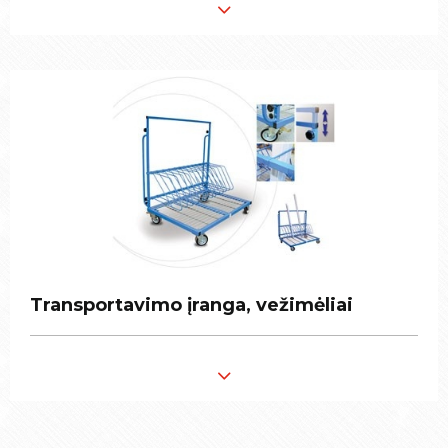
Transportavimo įranga, vežimėliai
Transportavimo įranga, vežimėliai