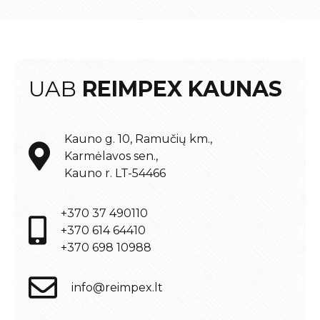
UAB
REIMPEX KAUNAS
Kauno g. 10, Ramučių km.,
Karmėlavos sen.,
Kauno r. LT-54466
+370 37 490110
+370 614 64410
+370 698 10988
info@reimpex.lt