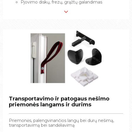
Pjovimo diskų, frezų, grąžtų galandimas
Pjovimo diskų, frezų, grąžtų galandimas
Transportavimo ir patogaus nešimo
Transportavimo ir patogaus nešimo
priemonės langams ir durims
priemonės langams ir durims
Priemonės, palengvinančios langų bei durų nešimą,
Priemonės, palengvinančios langų bei durų nešimą,
transportavimą bei sandėliavimą
transportavimą bei sandėliavimą