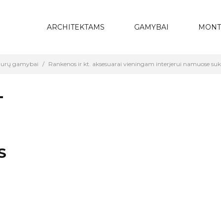
ARCHITEKTAMS
GAMYBAI
MONT
 durų gamybai
Rankenos ir kt. aksesuarai vieningam interjerui namuose suk
T
S