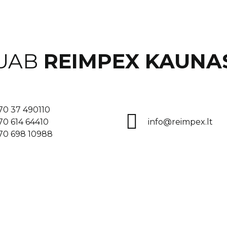
UAB
REIMPEX KAUNA
70 37 490110
70 614 64410
info@reimpex.lt
70 698 10988