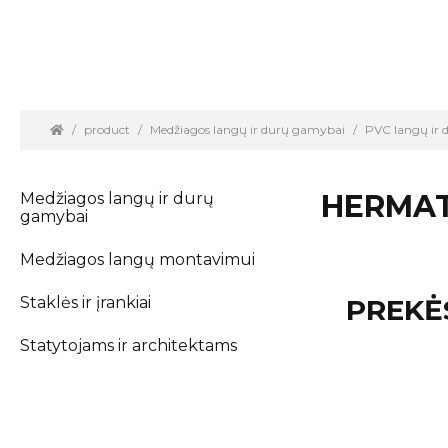
product
Medžiagos langų ir durų gamybai
PVC langų ir
HERMA
Medžiagos langų ir durų
gamybai
Medžiagos langų montavimui
Staklės ir įrankiai
PREKĖ
Statytojams ir architektams