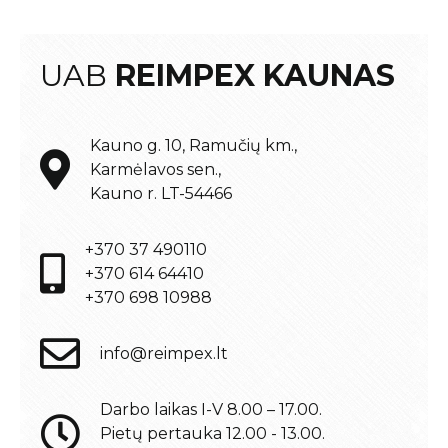
UAB
REIMPEX KAUNAS
Kauno g. 10, Ramučių km.,
Karmėlavos sen.,
Kauno r. LT-54466
+370 37 490110
+370 614 64410
+370 698 10988
info@reimpex.lt
Darbo laikas I-V 8.00 – 17.00.
Pietų pertauka 12.00 - 13.00.