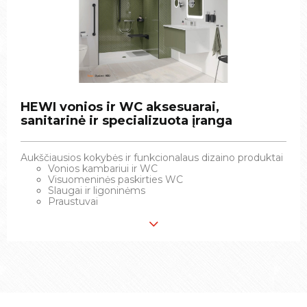
HEWI vonios ir WC aksesuarai,
HEWI vonios ir WC aksesuarai,
sanitarinė ir specializuota įranga
sanitarinė ir specializuota įranga
Aukščiausios kokybės ir funkcionalaus dizaino produktai
Aukščiausios kokybės ir funkcionalaus dizaino produktai
Vonios kambariui ir WC
Vonios kambariui ir WC
Visuomeninės paskirties WC
Visuomeninės paskirties WC
Slaugai ir ligoninėms
Slaugai ir ligoninėms
Praustuvai
Praustuvai