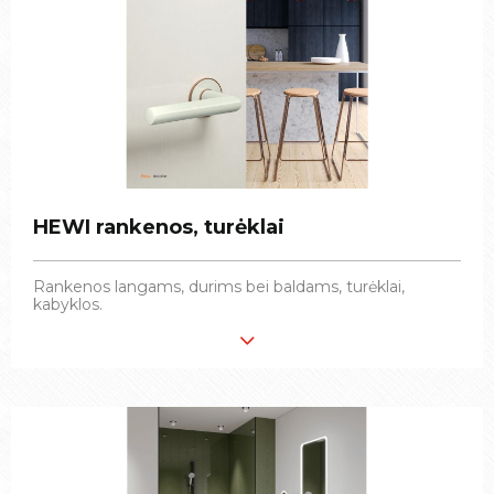
HEWI rankenos, turėklai
HEWI rankenos, turėklai
Rankenos langams, durims bei baldams, turėklai,
Rankenos langams, durims bei baldams, turėklai,
kabyklos.
kabyklos.