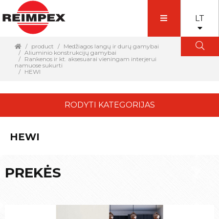
LT
product
Medžiagos langų ir durų gamybai
Aliuminio konstrukcijų gamybai
Rankenos ir kt. aksesuarai vieningam interjerui
namuose sukurti
HEWI
RODYTI KATEGORIJAS
HEWI
PREKĖS