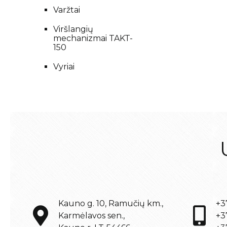
Varžtai
Viršlangių
mechanizmai TAKT-
150
Vyriai
Kauno g. 10, Ramučių km.,
+3
Karmėlavos sen.,
+3