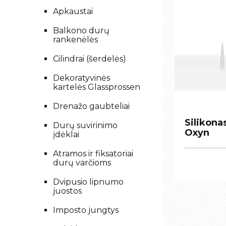
Apkaustai
Balkono durų
rankenėlės
Cilindrai (šerdelės)
Dekoratyvinės
kartelės Glassprossen
Drenažo gaubteliai
Silikona
Silikona
Durų suvirinimo
Oxyn
Oxyn
įdėklai
Atramos ir fiksatoriai
durų varčioms
Dvipusio lipnumo
juostos
Imposto jungtys