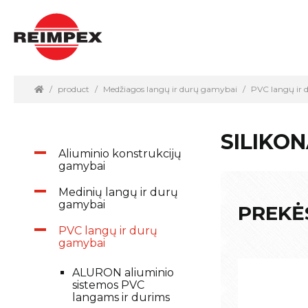
product
Medžiagos langų ir durų gamybai
PVC langų ir
SILIKO
Aliuminio konstrukcijų
gamybai
Medinių langų ir durų
gamybai
PREKĖ
PVC langų ir durų
gamybai
ALURON aliuminio
sistemos PVC
langams ir durims