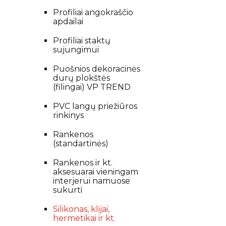
Profiliai angokraščio
apdailai
Profiliai staktų
sujungimui
Puošnios dekoracinės
durų plokštės
(filingai) VP TREND
PVC langų priežiūros
rinkinys
Rankenos
(standartinės)
Rankenos ir kt.
aksesuarai vieningam
interjerui namuose
sukurti
Silikonas, klijai,
hermetikai ir kt.