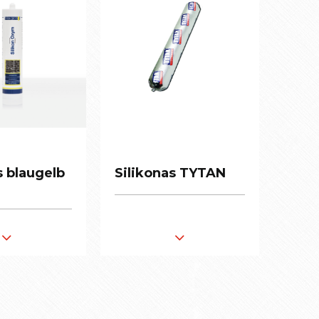
s blaugelb
s blaugelb
Silikonas TYTAN
Silikonas TYTAN