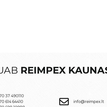
UAB
REIMPEX KAUNA
70 37 490110
70 614 64410
info@reimpex.lt