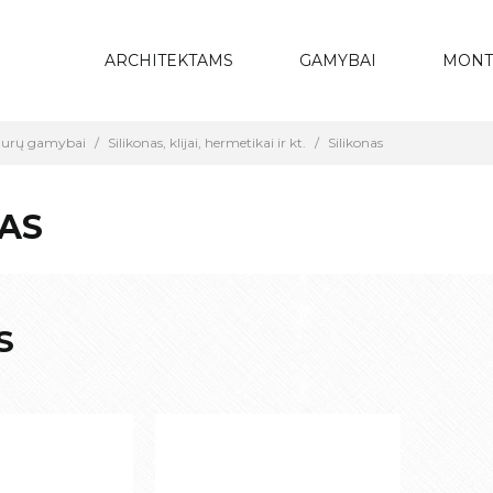
ARCHITEKTAMS
GAMYBAI
MONT
 durų gamybai
Silikonas, klijai, hermetikai ir kt.
Silikonas
NAS
S