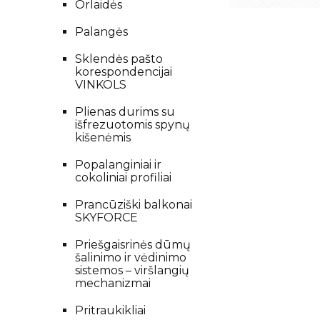
Orlaidės
Palangės
Sklendės pašto
korespondencijai
VINKOLS
Plienas durims su
išfrezuotomis spynų
kišenėmis
Popalanginiai ir
cokoliniai profiliai
Prancūziški balkonai
SKYFORCE
Priešgaisrinės dūmų
šalinimo ir vėdinimo
sistemos – viršlangių
mechanizmai
Pritraukikliai