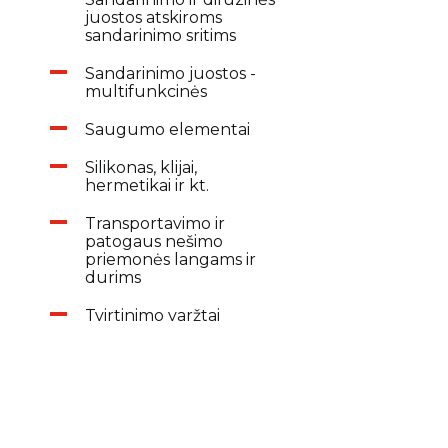
juostos atskiroms
sandarinimo sritims
Sandarinimo juostos -
multifunkcinės
Saugumo elementai
Silikonas, klijai,
hermetikai ir kt.
Transportavimo ir
patogaus nešimo
priemonės langams ir
durims
Tvirtinimo varžtai