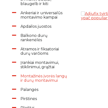
blaugelb ir kiti
Ankeriai ir universalūs
montavimo kampai
Apdailos juostos
Balkono durų
rankenėlės
Atramos ir fiksatoriai
durų varčioms
Įrankiai montavimui,
stiklinimui, grąžtai
Montažinės įvorės langų
ir durų montavimui
Palangės
Pirštinės
Pleištai