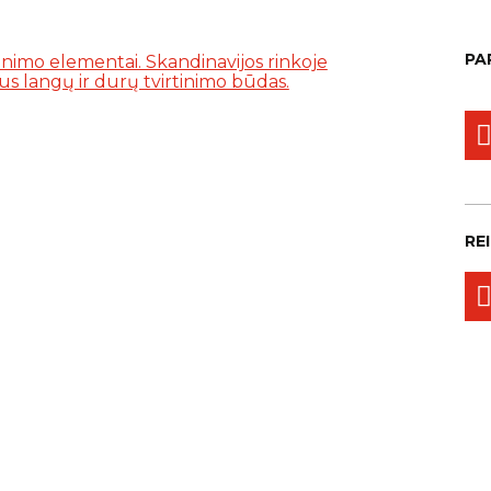
PA
RE