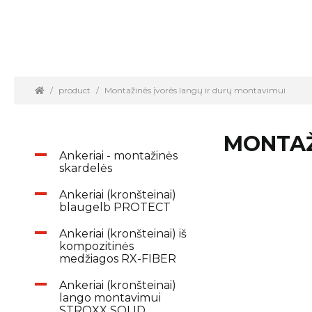
product
Montažinės įvorės langų ir durų montavimui
MONTAŽ
Ankeriai - montažinės
skardelės
Ankeriai (kronšteinai)
blaugelb PROTECT
Ankeriai (kronšteinai) iš
kompozitinės
medžiagos RX-FIBER
Ankeriai (kronšteinai)
lango montavimui
STROXX SOLID,