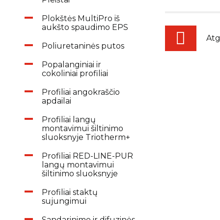
Plokštės MultiPro iš
aukšto spaudimo EPS
Atg
Poliuretaninės putos
Popalanginiai ir
cokoliniai profiliai
Profiliai angokraščio
apdailai
Profiliai langų
montavimui šiltinimo
sluoksnyje Triotherm+
Profiliai RED-LINE-PUR
langų montavimui
šiltinimo sluoksnyje
Profiliai staktų
sujungimui
Sandarinimo ir difuzinės