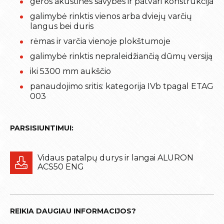
geros akustinės savybės ir patvari konstrukcija
galimybė rinktis vienos arba dviejų varčių
langus bei duris
rėmas ir varčia vienoje plokštumoje
galimybė rinktis nepraleidžiančią dūmų versiją
iki 5300 mm aukščio
panaudojimo sritis: kategorija IVb tpagal ETAG
003
PARSISIUNTIMUI:
Vidaus patalpų durys ir langai ALURON
ACS50 ENG
REIKIA DAUGIAU INFORMACIJOS?