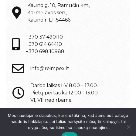
Kauno g. 10, Ramučių km.,
Karmėlavos sen.,
Kauno r. LT-54466
+370 37 490110
+370 614 64410
+370 698 10988
info@reimpex.lt
Darbo laikas I-V 8.00 – 17.00.
Pietų pertauka 12.00 - 13.00.
VI, VII nedirbame
Mes naudojame slapukus, kurie užtikrina, kad Jums bus patogu
naudotis tinklalapiu. Jei toliau naršysite mūsų tinklalapyje, tai
tolygu Jūsų sutikimui su slapukų naudojimu.
© 2021 UAB "REIMPEX KAUNAS"
Interneto svetainių kūrimas:
Jauna reklama