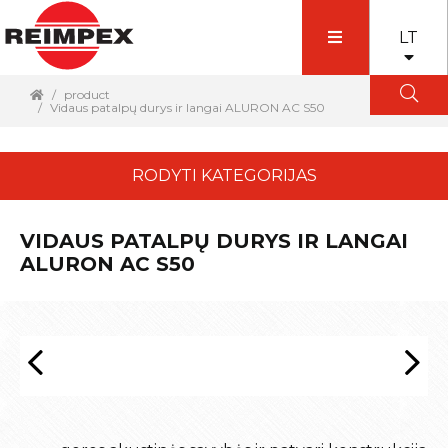
LT
product
Vidaus patalpų durys ir langai ALURON AC S50
RODYTI KATEGORIJAS
VIDAUS PATALPŲ DURYS IR LANGAI
ALURON AC S50