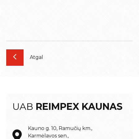
Atgal
UAB
REIMPEX KAUNAS
Kauno g. 10, Ramučių km.,
Karmėlavos sen.,