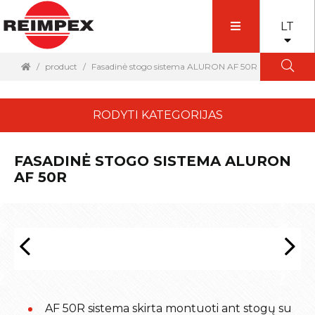
LT
product
Fasadinė stogo sistema ALURON AF 50R
RODYTI KATEGORIJAS
FASADINĖ STOGO SISTEMA ALURON
AF 50R
AF 50R sistema skirta montuoti ant stogų su