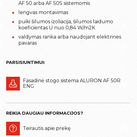
AF 50 arba AF 50S sistemomis
lengvas montavimas
puiki šilumos izoliacija, šilumos laidumo
koeficientas U nuo 0,84 W/m2K
valdymas ranka arba naudojant elektrines
pavaras
PARSISIUNTIMUI:
Fasadinė stogo sistema ALURON AF 50R
ENG
REIKIA DAUGIAU INFORMACIJOS?
Teirautis apie prekę