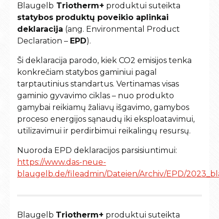
Blaugelb
Triotherm+
produktui suteikta
statybos produktų poveikio aplinkai
deklaracija
(ang. Environmental Product
Declaration –
EPD
).
Ši deklaracija parodo, kiek CO2 emisijos tenka
konkrečiam statybos gaminiui pagal
tarptautinius standartus. Vertinamas visas
gaminio gyvavimo ciklas – nuo produkto
gamybai reikiamų žaliavų išgavimo, gamybos
proceso energijos sąnaudų iki eksploatavimui,
utilizavimui ir perdirbimui reikalingų resursų.
Nuoroda EPD deklaracijos parsisiuntimui:
https://www.das-neue-
blaugelb.de/fileadmin/Dateien/Archiv/EPD/2023_bl
Blaugelb
Triotherm+
produktui suteikta