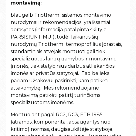
montavimą
:
blaugelb
Triotherm⁺ sistemos montavimo
nurodymai ir rekomendacijos yra išsamiai
aprašytos (informacija patalpinta skiltyje
PARSISIUNTIMUI), todėl laikantis šių
nurodymų Triotherm⁺ termoprofilius įprastais,
standartiniais atvejais montuoti gali tiek
specializuotos langų gamybos ir montavimo
įmonės, tiek statybinius darbus atliekančios
įmonės ar privatūs statytojai. Tad belieka
pačiam užsakovui pasirinkti, kam patikėti
atsakomybę. Mes rekomenduojame
montavimą patikėti patirtį turinčioms
specializuotoms įmonėms.
Montuojant pagal RC2, RC3,
ETB 1985
(atramos, komponentai, apsaugantys nuo
kritimo)
normas, daugiaaukštėje statyboje,