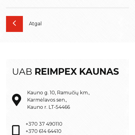
Atgal
UAB
REIMPEX KAUNAS
Kauno g. 10, Ramučių km.,
Karmėlavos sen.,
Kauno r. LT-54466
+370 37 490110
+370 614 64410