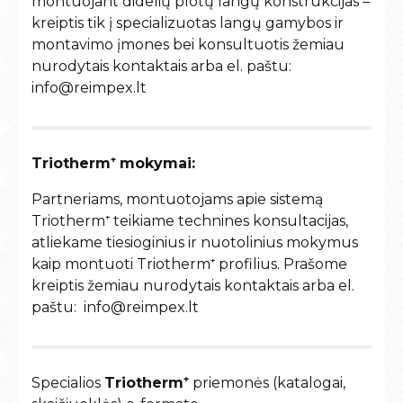
montuojant didelių plotų langų konstrukcijas –
kreiptis tik į specializuotas langų gamybos ir
montavimo įmones bei konsultuotis žemiau
nurodytais kontaktais arba el. paštu:
info@reimpex.lt
Triotherm⁺ m
okymai:
Partneriams, montuotojams apie sistemą
Triotherm⁺
teikiame technines konsultacijas,
atliekame tiesioginius ir nuotolinius mokymus
kaip montuoti
Triotherm⁺
profilius. P
rašome
kreiptis žemiau nurodytais kontaktais arba el.
paštu: info@reimpex.lt
Specialios
Triotherm⁺
priemonės (katalogai,