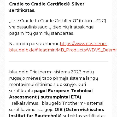
Cradle to Cradle Certified® Silver
sertifikatas
.
„The Cradle to Cradle Certified®“ (toliau – C2C)
yra pasaulinis saugių, žiedinių ir atsakingai
pagamintų gaminių standartas.
Nuoroda parsisiuntimui:
https://www.das-neue-
blaugelb.de/fileadmin/MB_Products/WDVS_Daemm
blaugelb Triotherm+ sistema 2023 metų
rugsėjo mėnesį tapo pirmąja sistema langų
montavimui šiltinimo sluoksnyje, kuri
sertifikuota
pagal European Technical
Assessment ( sutrumpintai ETA)
reikalavimus. blaugelb Triotherm+ sistemai
sertifikavimo įstaigoje
OIB (Osterreichisches
Institut fur Bautechnik)
suteiktas sertifikatas