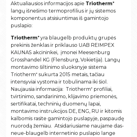
Aktualiausios informacijos apie
Triotherm⁺
langų išnešimo termoprofilius ir jų sistemos
komponentus
atsisiuntimas iš gamintojo
puslapio:
Triotherm⁺
yra blaugelb produktų grupės
prekinis ženklas ir priklauso UAB REIMPEX
KAUNAS akcininkei, įmonei Meesenburg
Grosshandel KG (Flensburg, Vokietija). Langų
montavimo šiltinimo sluoksnyje sistema
Triotherm⁺ sukurta 2015 metais, tačiau
intensyviai vystoma ir tobulinama iki šiol.
Naujausia informacija: Triotherm⁺ profiliai,
tvirtinimo, sandarinimo, klijavimo priemonės,
sertifikatai, techninių duomenų lapai,
montavimo instrukcijos DE, ENG, RU ir kitomis
kalbomis rasite gamintojo puslapyje, paspaudę
nuorodą žemiau. Atsidariusiame naujame das-
neue-blaugelb internetinio puslapio lange