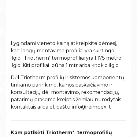
Lygindami vieneto kainą atkreipkite dėmesį,
kad langų montavimo profiliai yra skirtingo
ilgio.
Triotherm⁺
termoprofiliai yra 1,175 metro
ilgio. Kiti profiliai būna 1 mtr arba kitokio ilgio.
Dėl
Triotherm
profilių ir sistemos komponentų
tinkamo parinkimo, kainos paskaičiavimo ir
konsultacijų dėl montavimo, rekomendacijų,
patarimų prašome kreiptis žemiau nurodytais
kontaktais arba el. paštu info@reimpex.lt
Kam patikėti Triotherm⁺ termoprofilių