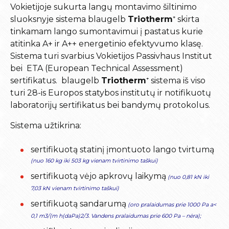
Vokietijoje sukurta langų montavimo šiltinimo
sluoksnyje sistema blaugelb
Triotherm
⁺ skirta
tinkamam lango sumontavimui į pastatus kurie
atitinka A+ ir A++ energetinio efektyvumo klasę.
Sistema turi svarbius Vokietijos Passivhaus Institut
bei ETA (European Technical Assessment)
sertifikatus. blaugelb
Triotherm
⁺ sistema iš viso
turi 28-is Europos statybos institutų ir notifikuotų
laboratorijų sertifikatus bei bandymų protokolus.
Sistema užtikrina:
sertifikuotą statinį įmontuoto lango tvirtumą
(nuo 160 kg iki 503 kg vienam tvirtinimo taškui)
sertifikuotą vėjo apkrovų laikymą
(nuo 0,81 kN iki
7,03 kN vienam tvirtinimo taškui)
sertifikuotą sandarumą
(oro pralaidumas prie 1000 Pa a<
0,1 m3/(m h(daPa)2/3. Vandens pralaidumas prie 600 Pa – nėra);