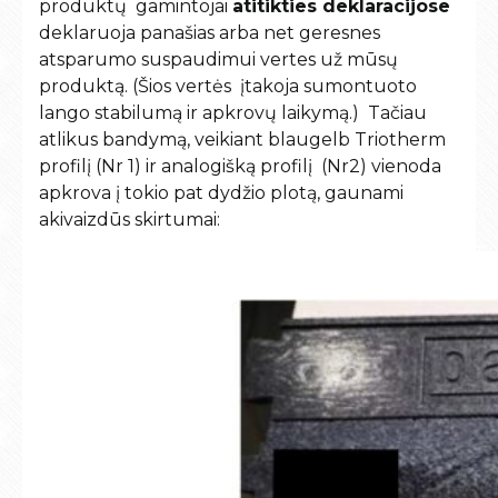
produktų gamintojai
atitikties deklaracijose
deklaruoja panašias arba net geresnes
atsparumo suspaudimui vertes už mūsų
produktą. (Šios vertės įtakoja sumontuoto
lango stabilumą ir apkrovų laikymą.) Tačiau
atlikus bandymą, veikiant blaugelb Triotherm
profilį (Nr 1) ir analogišką profilį (Nr2) vienoda
apkrova į tokio pat dydžio plotą, gaunami
akivaizdūs skirtumai: