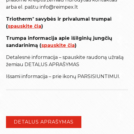
arba el. paštu info@reimpex.lt
Triotherm⁺
savybės ir privalumai trumpai
(
spauskite čia
)
Trumpa informacija apie išilginių jungčių
sandarinimą (
spauskite čia
)
Detalesnė informacija – spauskite raudoną užrašą
žemiau DETALUS APRAŠYMAS
Išsami informacija – prie ikonų PARSISIUNTIMUI.
DETALUS APRAŠYMAS