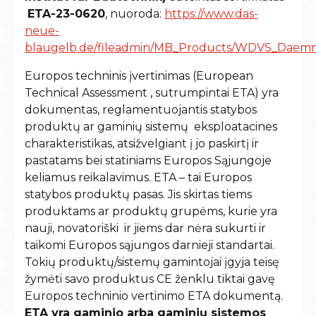
ETA-23-0620
, nuoroda:
https://www.das-
neue-
blaugelb.de/fileadmin/MB_Products/WDVS_Daem
Europos techninis įvertinimas (European
Technical Assessment , sutrumpintai ETA) yra
dokumentas, reglamentuojantis statybos
produktų ar gaminių sistemų eksploatacines
charakteristikas, atsižvelgiant į jo paskirtį ir
pastatams bei statiniams Europos Sąjungoje
keliamus reikalavimus. ETA – tai Europos
statybos produktų pasas. Jis skirtas tiems
produktams ar produktų grupėms, kurie yra
nauji, novatoriški ir jiems dar nėra sukurti ir
taikomi Europos sąjungos darnieji standartai.
Tokių produktų/sistemų gamintojai įgyja teisę
žymėti savo produktus CE ženklu tiktai gavę
Europos techninio vertinimo ETA dokumentą.
ETA yra gaminio arba gaminių sistemos