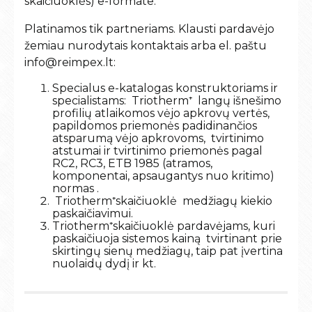
skaičiuoklės) e-formate.
Platinamos tik partneriams. Klausti pardavėjo
žemiau nurodytais kontaktais arba el. paštu
info@reimpex.lt
:
Specialus e-katalogas konstruktoriams ir
specialistams:
Triotherm⁺ langų išnešimo
profilių atlaikomos
vėjo apkrovų vertės,
papildomos priemonės padidinančios
atsparumą vėjo apkrovoms, tvirtinimo
atstumai ir tvirtinimo priemonės pagal
RC2, RC3, ETB 1985 (atramos,
komponentai, apsaugantys nuo kritimo)
normas .
Triotherm⁺skaičiuoklė medžiagų kiekio
paskaičiavimui.
Triotherm⁺skaičiuoklė pardavėjams, kuri
paskaičiuoja sistemos kainą tvirtinant prie
skirtingų sienų medžiagų, taip pat įvertina
nuolaidų dydį ir kt.