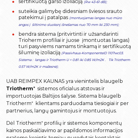
sertifikuotą garso izoliaciją
(Rw 43-61 dB);
suteikia galimybę didesniam šviesos srauto
patekimui į patalpas
(montuojamas langas nuo mūro
angos į šiltinimo sluoksnį išnešamas nuo 70 mm iki 230 mm);
bendra sistema (pritvirtinti ir užsandarinti
Trioherm profiliai ir juose įmontuotas langas)
turi pasyviems namams tinkamą ir sertifikuotą
šiluminę izoliaciją
(Passivhaus-KomponenteID 1107wc03.
Sistema : langas ir Triotherm U = 0.81 iki 0.85 W/m2K . Tik Triotherm
0.57 W/m2K ir mažesnė);
UAB REIMPEX KAUNAS yra vienintelis blaugelb
Triotherm⁺
sistemos oficialus atstovas ir
importuotojas Baltijos šalyse. Sistema blaugelb
Triotherm⁺
klientams parduodama tiesiogiai ir per
partnerius, langų gamintojus ir montuotojus.
Dėl
Triotherm⁺
profilių ir sistemos komponentų
kainos paskaičiavimo ar papildomos informacijos
prašome kreiptis žemiau nurodytais kontaktais