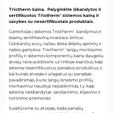
Triotherm kaina. Palyginkite i
šbandytos ir
sertifikuotos Triotherm⁺ sistemos kainą ir
savybes su nesertifikuotais produktais.
Gamintojas į sistemos
Triotherm⁺
bandymus ir
išsamų sertifikavimą investavo šimtus
tūkstančių eurų, tačiau dėka didelių apimčių ir
našios gamybos
Triotherm⁺
langų montavimo
profilių ir sistemos komponentų kaina daugeliu
atvejų nėra aukštesnė už rinkoje esančius, kaip
sistema nesertifikuotus, panašius produktus, o
kai kuriais atvejais ir plagiatus su panašiais
pavadinimais, kurie langų išnešimo profilių
montavimui naudoja nepatikrintas, t.y. kaip
sistema neišbandytas sandarinimo, klijavimo ir
tvirtinimo priemones.
Susidūrėme su atvejais, kada panašių