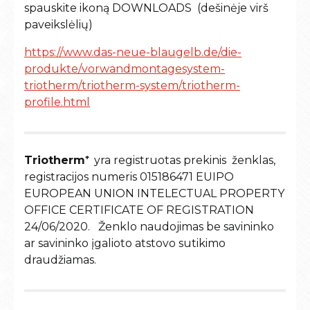
spauskite ikoną DOWNLOADS (dešinėje virš
paveikslėlių)
https://www.das-neue-blaugelb.de/die-
produkte/vorwandmontagesystem-
triotherm/triotherm-system/triotherm-
profile.html
Triotherm⁺
yra registruotas prekinis ženklas,
registracijos numeris 015186471 EUIPO
EUROPEAN UNION INTELECTUAL PROPERTY
OFFICE CERTIFICATE OF REGISTRATION
24/06/2020. Ženklo naudojimas be savininko
ar savininko įgalioto atstovo sutikimo
draudžiamas.