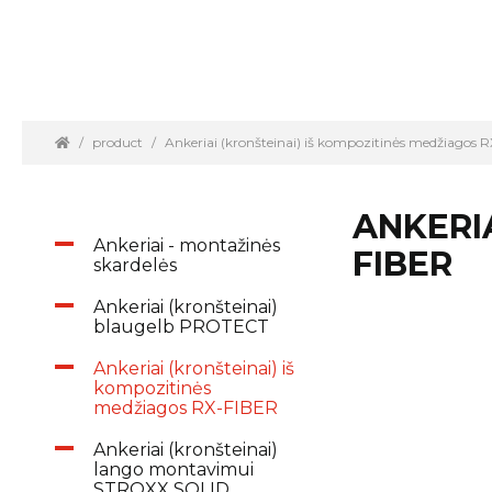
product
Ankeriai (kronšteinai) iš kompozitinės medžiagos 
ANKERIA
Ankeriai - montažinės
FIBER
skardelės
Ankeriai (kronšteinai)
blaugelb PROTECT
Ankeriai (kronšteinai) iš
kompozitinės
medžiagos RX-FIBER
Ankeriai (kronšteinai)
lango montavimui
STROXX SOLID,