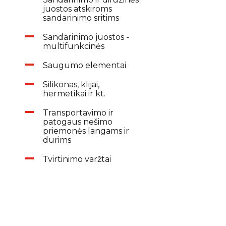
juostos atskiroms
sandarinimo sritims
Sandarinimo juostos -
multifunkcinės
Saugumo elementai
Silikonas, klijai,
hermetikai ir kt.
Transportavimo ir
patogaus nešimo
priemonės langams ir
durims
Tvirtinimo varžtai