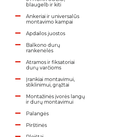
blaugelb ir kiti
Ankeriai ir universalūs
montavimo kampai
Apdailos juostos
Balkono durų
rankenėlės
Atramos ir fiksatoriai
durų varčioms
Įrankiai montavimui,
stiklinimui, grąžtai
Montažinės įvorės langų
ir durų montavimui
Palangės
Pirštinės
Pleištai