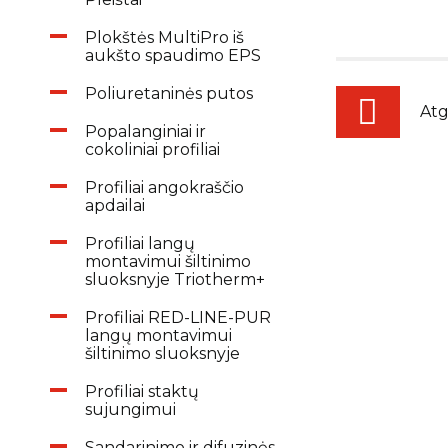
Plokštės MultiPro iš
aukšto spaudimo EPS
Poliuretaninės putos
Atg
Popalanginiai ir
cokoliniai profiliai
Profiliai angokraščio
apdailai
Profiliai langų
montavimui šiltinimo
sluoksnyje Triotherm+
Profiliai RED-LINE-PUR
langų montavimui
šiltinimo sluoksnyje
Profiliai staktų
sujungimui
Sandarinimo ir difuzinės