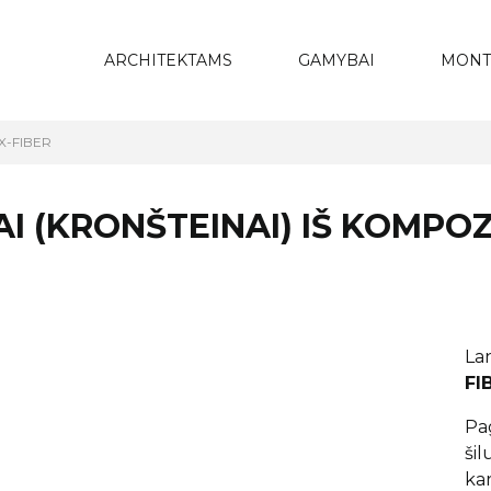
ARCHITEKTAMS
GAMYBAI
MONT
RX-FIBER
I (KRONŠTEINAI) IŠ KOMPO
La
FI
Pa
ši
kar