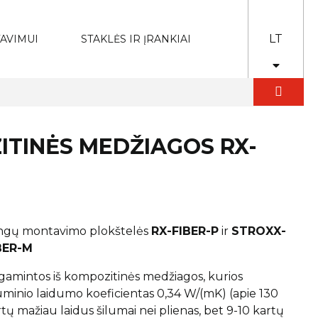
LT
AVIMUI
STAKLĖS IR ĮRANKIAI
ZITINĖS MEDŽIAGOS RX-
ngų montavimo plokštelės
RX-FIBER-P
ir
STROXX-
BER-M
gamintos iš kompozitinės medžiagos, kurios
luminio laidumo koeficientas 0,34 W/(mK) (apie 130
tų mažiau laidus šilumai nei plienas, bet 9-10 kartų