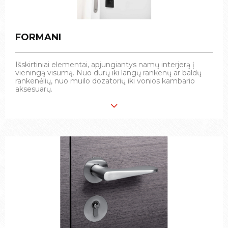
FORMANI
FORMANI
Išskirtiniai elementai, apjungiantys namų interjerą į
Išskirtiniai elementai, apjungiantys namų interjerą į
vieningą visumą. Nuo durų iki langų rankenų ar baldų
vieningą visumą. Nuo durų iki langų rankenų ar baldų
rankenėlių, nuo muilo dozatorių iki vonios kambario
rankenėlių, nuo muilo dozatorių iki vonios kambario
aksesuarų.
aksesuarų.