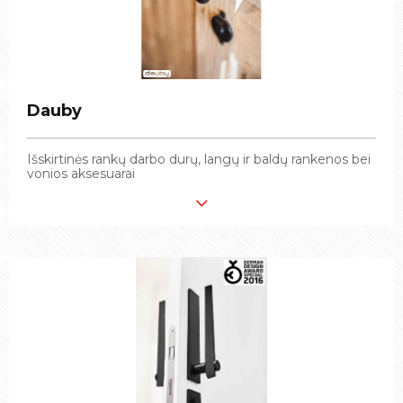
Dauby
Dauby
Išskirtinės rankų darbo durų, langų ir baldų rankenos bei
Išskirtinės rankų darbo durų, langų ir baldų rankenos bei
vonios aksesuarai
vonios aksesuarai