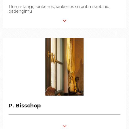
Durų ir langų rankenos, rankenos su antimikrobiniu
Durų ir langų rankenos, rankenos su antimikrobiniu
padengimu
padengimu
P. Bisschop
P. Bisschop