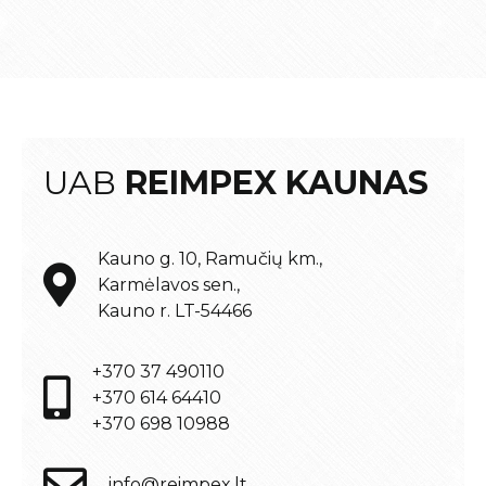
UAB
REIMPEX KAUNAS
Kauno g. 10, Ramučių km.,
Karmėlavos sen.,
Kauno r. LT-54466
+370 37 490110
+370 614 64410
+370 698 10988
info@reimpex.lt