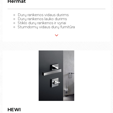
Hermat
Hermat
Durų rankenos vidaus durims
Durų rankenos vidaus durims
Durų rankenos lauko durims
Durų rankenos lauko durims
Stiklo durų rankenos ir vyriai
Stiklo durų rankenos ir vyriai
Stumdomų vidaus durų furnitūra
Stumdomų vidaus durų furnitūra
HEWI
HEWI