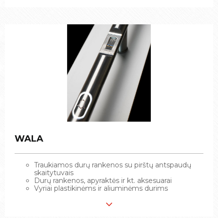
WALA
WALA
Traukiamos durų rankenos su pirštų antspaudų
Traukiamos durų rankenos su pirštų antspaudų
skaitytuvais
skaitytuvais
Durų rankenos, apyraktės ir kt. aksesuarai
Durų rankenos, apyraktės ir kt. aksesuarai
Vyriai plastikinėms ir aliuminėms durims
Vyriai plastikinėms ir aliuminėms durims