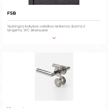
FSB
FSB
Ypatingos kokybės vokiškos rankenos durims ir
Ypatingos kokybės vokiškos rankenos durims ir
langams, WC aksesuarai
langams, WC aksesuarai