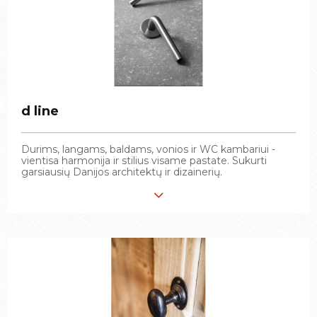
d line
d line
Durims, langams, baldams, vonios ir WC kambariui -
Durims, langams, baldams, vonios ir WC kambariui -
vientisa harmonija ir stilius visame pastate. Sukurti
vientisa harmonija ir stilius visame pastate. Sukurti
garsiausių Danijos architektų ir dizainerių.
garsiausių Danijos architektų ir dizainerių.