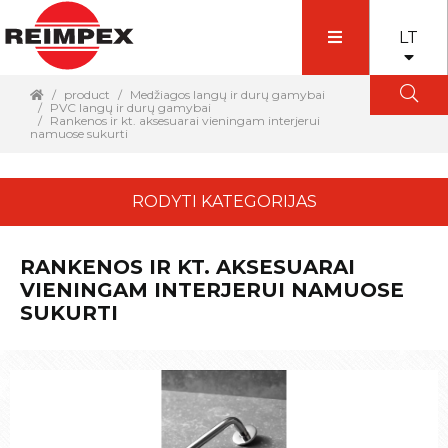
LT
product
Medžiagos langų ir durų gamybai
PVC langų ir durų gamybai
Rankenos ir kt. aksesuarai vieningam interjerui
namuose sukurti
RODYTI KATEGORIJAS
RANKENOS IR KT. AKSESUARAI
VIENINGAM INTERJERUI NAMUOSE
SUKURTI