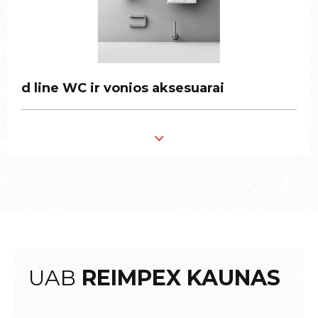
d line WC ir vonios aksesuarai
d line WC ir vonios aksesuarai
UAB
REIMPEX KAUNAS