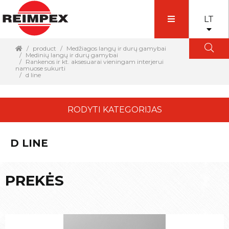
LT
product
Medžiagos langų ir durų gamybai
Medinių langų ir durų gamybai
Rankenos ir kt. aksesuarai vieningam interjerui
namuose sukurti
d line
RODYTI KATEGORIJAS
D LINE
PREKĖS