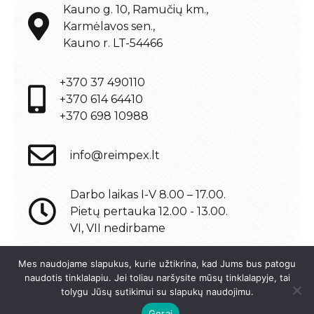
Kauno g. 10, Ramučių km.,
Karmėlavos sen.,
Kauno r. LT-54466
+370 37 490110
+370 614 64410
+370 698 10988
info@reimpex.lt
Darbo laikas I-V 8.00 – 17.00.
Pietų pertauka 12.00 - 13.00.
VI, VII nedirbame
Mes naudojame slapukus, kurie užtikrina, kad Jums bus patogu
naudotis tinklalapiu. Jei toliau naršysite mūsų tinklalapyje, tai
tolygu Jūsų sutikimui su slapukų naudojimu.
© 2021 UAB "REIMPEX KAUNAS"
Interneto svetainių kūrimas:
Jauna reklama
Gerai