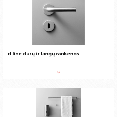
d line durų ir langų rankenos
d line durų ir langų rankenos