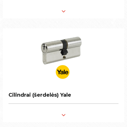
Cilindrai (šerdelės) Yale
Cilindrai (šerdelės) Yale