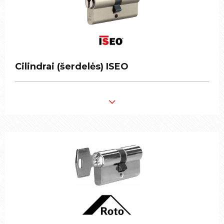
Cilindrai (šerdelės) ISEO
Cilindrai (šerdelės) ISEO