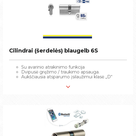
Cilindrai (šerdelės) blaugelb 6S
Cilindrai (šerdelės) blaugelb 6S
Su avarinio atrakinimo funkcija
Su avarinio atrakinimo funkcija
Dvipusė gręžimo / traukimo apsauga.
Dvipusė gręžimo / traukimo apsauga.
Aukščiausia atsparumo įsilaužimui klasė „D“
Aukščiausia atsparumo įsilaužimui klasė „D“