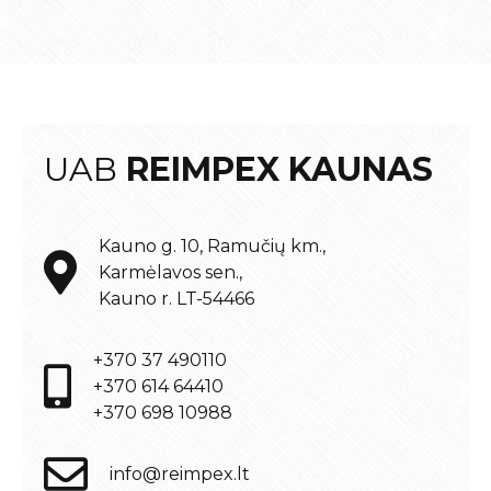
UAB
REIMPEX KAUNAS
Kauno g. 10, Ramučių km.,
Karmėlavos sen.,
Kauno r. LT-54466
+370 37 490110
+370 614 64410
+370 698 10988
info@reimpex.lt