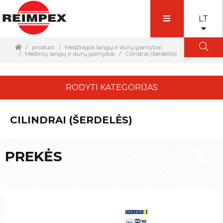
LT
product
Medžiagos langų ir durų gamybai
Medinių langų ir durų gamybai
Cilindrai (šerdelės)
RODYTI KATEGORIJAS
CILINDRAI (ŠERDELĖS)
PREKĖS