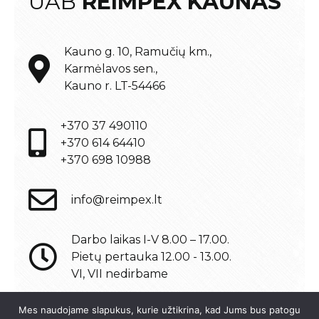
UAB
REIMPEX KAUNAS
Kauno g. 10, Ramučių km.,
Karmėlavos sen.,
Kauno r. LT-54466
+370 37 490110
+370 614 64410
+370 698 10988
info@reimpex.lt
Darbo laikas I-V 8.00 – 17.00.
Pietų pertauka 12.00 - 13.00.
VI, VII nedirbame
Mes naudojame slapukus, kurie užtikrina, kad Jums bus patogu