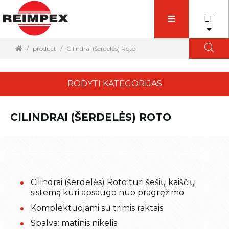
LT
product
Cilindrai (šerdelės) Roto
RODYTI KATEGORIJAS
CILINDRAI (ŠERDELĖS) ROTO
Cilindrai (šerdelės) Roto turi šešių kaiščių
sistemą kuri apsaugo nuo pragręžimo
Komplektuojami su trimis raktais
Spalva: matinis nikelis