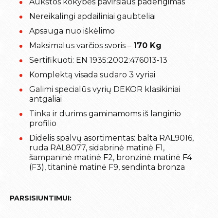
Aukštos kokybės paviršiaus padengimas
Nereikalingi apdailiniai gaubteliai
Apsauga nuo iškėlimo
Maksimalus varčios svoris –
170 Kg
Sertifikuoti: EN 1935:2002:476013-13
Komplektą visada sudaro 3 vyriai
Galimi specialūs vyrių DEKOR klasikiniai
antgaliai
Tinka ir durims gaminamoms iš langinio
profilio
Didelis spalvų asortimentas: balta RAL9016,
ruda RAL8077, sidabrinė matinė F1,
šampaninė matinė F2, bronzinė matinė F4
(F3), titaninė matinė F9, sendinta bronza
PARSISIUNTIMUI: