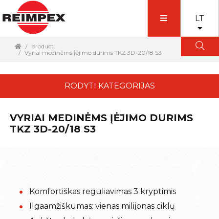
LT
product
Vyriai medinėms įėjimo durims TKZ 3D-20/18 S3
RODYTI KATEGORIJAS
VYRIAI MEDINĖMS ĮĖJIMO DURIMS
TKZ 3D-20/18 S3
Komfortiškas reguliavimas 3 kryptimis
Ilgaamžiškumas: vienas milijonas ciklų