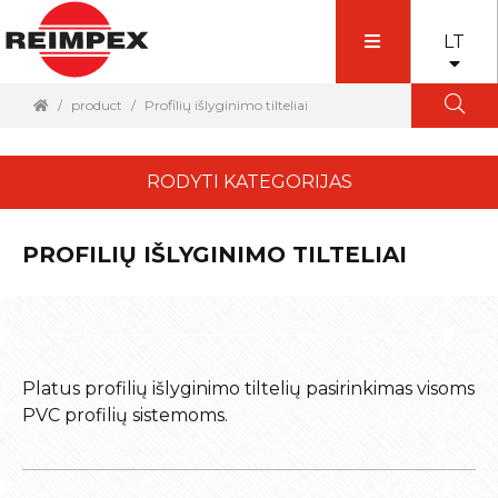
LT
product
Profilių išlyginimo tilteliai
RODYTI KATEGORIJAS
PROFILIŲ IŠLYGINIMO TILTELIAI
Platus profilių išlyginimo tiltelių pasirinkimas visoms
PVC profilių sistemoms.