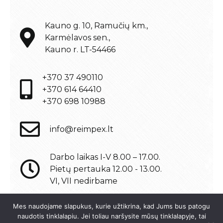
Kauno g. 10, Ramučių km.,
Karmėlavos sen.,
Kauno r. LT-54466
+370 37 490110
+370 614 64410
+370 698 10988
info@reimpex.lt
Darbo laikas I-V 8.00 – 17.00.
Pietų pertauka 12.00 - 13.00.
VI, VII nedirbame
Mes naudojame slapukus, kurie užtikrina, kad Jums bus patogu
naudotis tinklalapiu. Jei toliau naršysite mūsų tinklalapyje, tai