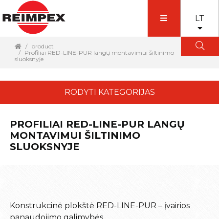
LT
product
Profiliai RED-LINE-PUR langų montavimui šiltinimo
sluoksnyje
RODYTI KATEGORIJAS
PROFILIAI RED-LINE-PUR LANGŲ
MONTAVIMUI ŠILTINIMO
SLUOKSNYJE
Konstrukcinė plokštė RED-LINE-PUR – įvairios
panaudojimo galimybės.