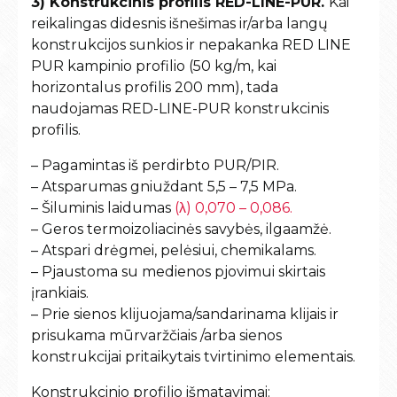
3) Konstrukcinis profilis RED-LINE-PUR.
Kai
reikalingas didesnis išnešimas ir/arba langų
konstrukcijos sunkios ir nepakanka RED LINE
PUR kampinio profilio (50 kg/m, kai
horizontalus profilis 200 mm), tada
naudojamas RED-LINE-PUR konstrukcinis
profilis.
– Pagamintas iš perdirbto PUR/PIR.
– Atsparumas gniuždant 5,5 – 7,5 MPa.
– Šiluminis laidumas
(λ) 0,070 – 0,086.
– Geros termoizoliacinės savybės, ilgaamžė.
– Atspari drėgmei, pelėsiui, chemikalams.
– Pjaustoma su medienos pjovimui skirtais
įrankiais.
– Prie sienos klijuojama/sandarinama klijais ir
prisukama mūrvaržčiais /arba sienos
konstrukcijai pritaikytais tvirtinimo elementais.
Konstrukcinio profilio išmatavimai: