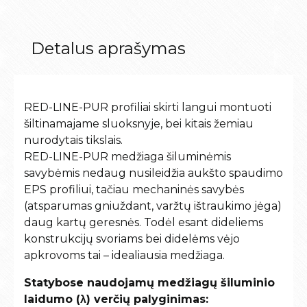
Detalus aprašymas
RED-LINE-PUR profiliai skirti langui montuoti
šiltinamajame sluoksnyje, bei kitais žemiau
nurodytais tikslais.
RED-LINE-PUR medžiaga šiluminėmis
savybėmis nedaug nusileidžia aukšto spaudimo
EPS profiliui, tačiau mechaninės savybės
(atsparumas gniuždant, varžtų ištraukimo jėga)
daug kartų geresnės. Todėl esant dideliems
konstrukcijų svoriams bei didelėms vėjo
apkrovoms tai – idealiausia medžiaga.
Statybose naudojamų medžiagų šiluminio
laidumo (λ) verčių palyginimas: