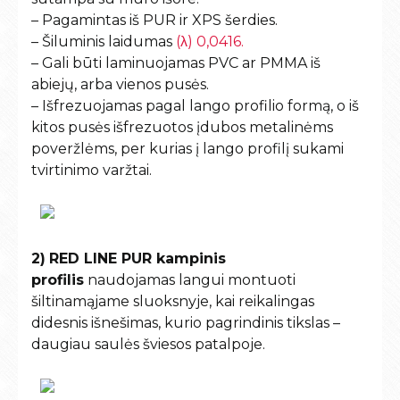
– Pagamintas iš PUR ir XPS šerdies.
– Šiluminis laidumas
(λ) 0,0416.
– Gali būti laminuojamas PVC ar PMMA iš
abiejų, arba vienos pusės.
– Išfrezuojamas pagal lango profilio formą, o iš
kitos pusės išfrezuotos įdubos metalinėms
poveržlėms, per kurias į lango profilį sukami
tvirtinimo varžtai.
2)
RED LINE PUR kampinis
profilis
naudojamas langui montuoti
šiltinamąjame sluoksnyje, kai reikalingas
didesnis išnešimas, kurio pagrindinis tikslas –
daugiau saulės šviesos patalpoje.