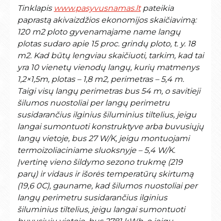
Tinklapis
www.pasyvusnamas.lt
pateikia
paprastą akivaizdžios ekonomijos skaičiavimą:
120 m2 ploto gyvenamajame name langų
plotas sudaro apie 15 proc. grindų ploto, t. y. 18
m2. Kad būtų lengviau skaičiuoti, tarkim, kad tai
yra 10 vienetų vienodų langų, kurių matmenys
1,2×1,5m, plotas – 1,8 m2, perimetras – 5,4 m.
Taigi visų langų perimetras bus 54 m, o savitieji
šilumos nuostoliai per langų perimetru
susidarančius ilginius šiluminius tiltelius, jeigu
langai sumontuoti konstruktyve arba buvusiųjų
langų vietoje, bus 27 W/K, jeigu montuojami
termoizoliaciniame sluoksnyje – 5,4 W/K.
Įvertinę vieno šildymo sezono trukmę (219
parų) ir vidaus ir išorės temperatūrų skirtumą
(19,6 0C), gauname, kad šilumos nuostoliai per
langų perimetru susidarančius ilginius
šiluminius tiltelius, jeigu langai sumontuoti