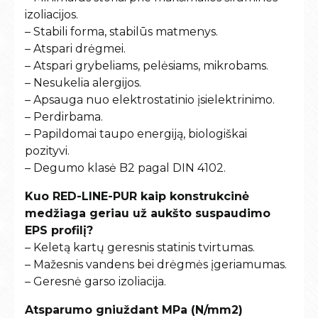
izoliacijos.
– Stabili forma, stabilūs matmenys.
– Atspari drėgmei.
– Atspari grybeliams, pelėsiams, mikrobams.
– Nesukelia alergijos.
– Apsauga nuo elektrostatinio įsielektrinimo.
– Perdirbama.
– Papildomai taupo energiją, biologiškai
pozityvi.
– Degumo klasė B2 pagal DIN 4102.
Kuo RED-LINE-PUR kaip konstrukcinė
medžiaga geriau už aukšto suspaudimo
EPS profilį?
– Keletą kartų geresnis statinis tvirtumas.
– Mažesnis vandens bei drėgmės įgeriamumas.
– Geresnė garso izoliacija.
Atsparumo gniuždant MPa (N/mm2)