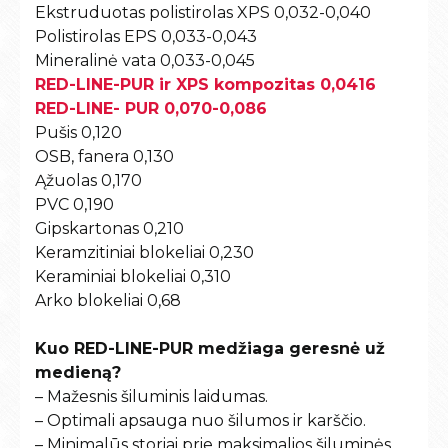
Ekstruduotas polistirolas XPS 0,032-0,040
Polistirolas EPS 0,033-0,043
Mineralinė vata 0,033-0,045
RED-LINE-PUR ir XPS kompozitas 0,0416
RED-LINE- PUR 0,070-0,086
Pušis 0,120
OSB, fanera 0,130
Ąžuolas 0,170
PVC 0,190
Gipskartonas 0,210
Keramzitiniai blokeliai 0,230
Keraminiai blokeliai 0,310
Arko blokeliai 0,68
Kuo RED-LINE-PUR medžiaga geresnė už
medieną?
– Mažesnis šiluminis laidumas.
– Optimali apsauga nuo šilumos ir karščio.
– Minimalūs storiai prie maksimalios šiluminės