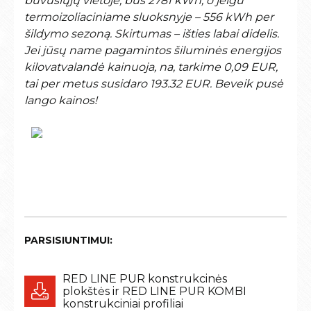
buvusiųjų vietoje, bus 2781 kWh, o jeigu
termoizoliaciniame sluoksnyje – 556 kWh per
šildymo sezoną. Skirtumas – išties labai didelis.
Jei jūsų name pagamintos šiluminės energijos
kilovatvalandė kainuoja, na, tarkime 0,09 EUR,
tai per metus susidaro 193.32 EUR. Beveik pusė
lango kainos!
PARSISIUNTIMUI:
RED LINE PUR konstrukcinės
plokštės ir RED LINE PUR KOMBI
konstrukciniai profiliai