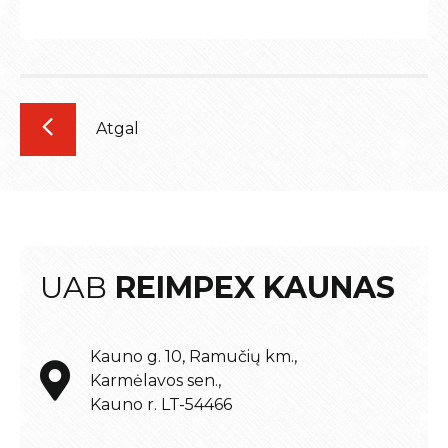
Atgal
UAB
REIMPEX KAUNAS
Kauno g. 10, Ramučių km.,
Karmėlavos sen.,
Kauno r. LT-54466