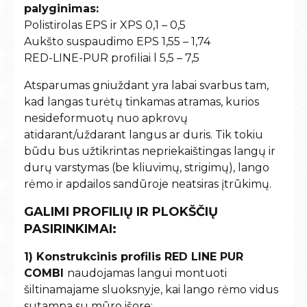
palyginimas:
Polistirolas EPS ir XPS 0,1 – 0,5
Aukšto suspaudimo EPS 1,55 – 1,74
RED-LINE-PUR profiliai l 5,5 – 7,5
Atsparumas gniuždant yra labai svarbus tam,
kad langas turėtų tinkamas atramas, kurios
nesideformuotų nuo apkrovų
atidarant/uždarant langus ar duris. Tik tokiu
būdu bus užtikrintas nepriekaištingas langų ir
durų varstymas (be kliuvimų, strigimų), lango
rėmo ir apdailos sandūroje neatsiras įtrūkimų.
GALIMI PROFILIŲ IR PLOKŠČIŲ
PASIRINKIMAI:
1) Konstrukcinis profilis RED LINE PUR
COMBI
naudojamas langui montuoti
šiltinamajame sluoksnyje, kai lango rėmo vidus
sutampa su mūro išore: