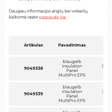
Daugiau informacijos anglų bei vokiečių
kalbomis rasite
paspaudę čia.
Artikulas
Pavadinimas
Ma
blaugelb
Insulation
30x1
9049338
Panel
MultiPro EPS
blaugelb
Insulation
35x1
9049339
Panel
MultiPro EPS