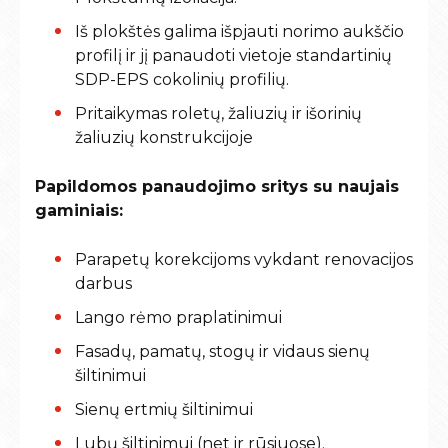
Iš plokštės galima išpjauti norimo aukščio
profilį ir jį panaudoti vietoje standartinių
SDP-EPS cokolinių profilių.
Pritaikymas roletų, žaliuzių ir išorinių
žaliuzių konstrukcijoje
Papildomos panaudojimo sritys su naujais
gaminiais:
Parapetų korekcijoms vykdant renovacijos
darbus
Lango rėmo praplatinimui
Fasadų, pamatų, stogų ir vidaus sienų
šiltinimui
Sienų ertmių šiltinimui
Lubų šiltinimui (net ir rūsiuose).