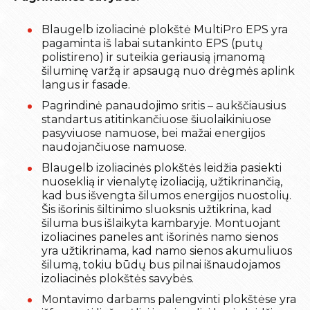
Blaugelb izoliacinė plokštė MultiPro EPS yra
pagaminta iš labai sutankinto EPS (putų
polistireno) ir suteikia geriausią įmanomą
šiluminę varžą ir apsaugą nuo drėgmės aplink
langus ir fasade.
Pagrindinė panaudojimo sritis – aukščiausius
standartus atitinkančiuose šiuolaikiniuose
pasyviuose namuose, bei mažai energijos
naudojančiuose namuose.
Blaugelb izoliacinės plokštės leidžia pasiekti
nuoseklią ir vienalytę izoliaciją, užtikrinančią,
kad bus išvengta šilumos energijos nuostolių.
Šis išorinis šiltinimo sluoksnis užtikrina, kad
šiluma bus išlaikyta kambaryje. Montuojant
izoliacines paneles ant išorinės namo sienos
yra užtikrinama, kad namo sienos akumuliuos
šilumą, tokiu būdų bus pilnai išnaudojamos
izoliacinės plokštės savybės.
Montavimo darbams palengvinti plokštėse yra