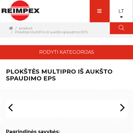
LT
product
Plokštės MultiPro iš aukšto spaudimo EPS
RODYTI KATEGORIJAS
PLOKŠTĖS MULTIPRO IŠ AUKŠTO
SPAUDIMO EPS
Pagrindinės savybės: