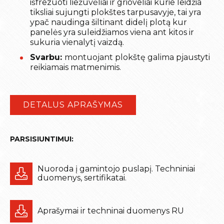
išfrezuoti liežuvėliai ir grioveliai kurie leidžia
tiksliai sujungti plokštes tarpusavyje, tai yra
ypač naudinga šiltinant didelį plotą kur
panelės yra suleidžiamos viena ant kitos ir
sukuria vienalytį vaizdą.
Svarbu:
montuojant plokštę galima pjaustyti
reikiamais matmenimis.
DETALUS APRAŠYMAS
PARSISIUNTIMUI:
Nuoroda į gamintojo puslapį. Techniniai
duomenys, sertifikatai.
Aprašymai ir techninai duomenys RU