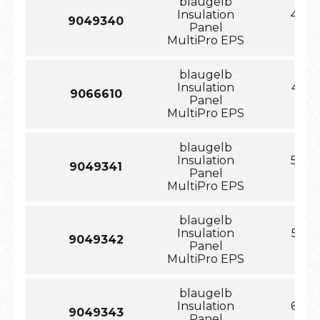
blaugelb
Insulation
40x1
9049340
Panel
MultiPro EPS
blaugelb
Insulation
45x1
9066610
Panel
MultiPro EPS
blaugelb
Insulation
50x1
9049341
Panel
MultiPro EPS
blaugelb
Insulation
55x1
9049342
Panel
MultiPro EPS
blaugelb
Insulation
60x1
9049343
Panel