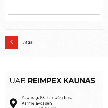
Atgal
UAB
REIMPEX KAUNAS
Kauno g. 10, Ramučių km.,
Karmėlavos sen.,