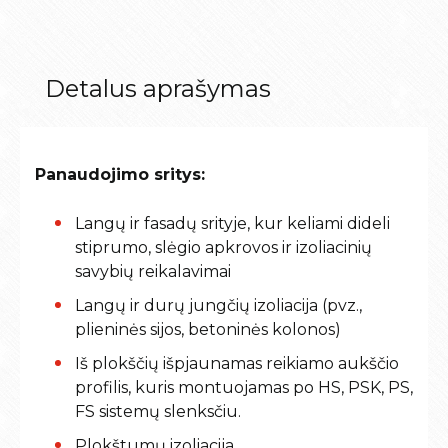
Detalus aprašymas
Panaudojimo sritys:
Langų ir fasadų srityje, kur keliami dideli
stiprumo, slėgio apkrovos ir izoliacinių
savybių reikalavimai
Langų ir durų jungčių izoliacija (pvz.,
plieninės sijos, betoninės kolonos)
Iš plokščių išpjaunamas reikiamo aukščio
profilis, kuris montuojamas po HS, PSK, PS,
FS sistemų slenksčiu.
Plokštumų izoliacija.