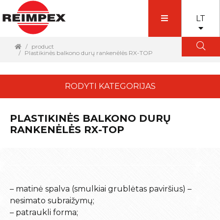
LT
product
Plastikinės balkono durų rankenėlės RX-TOP
RODYTI KATEGORIJAS
PLASTIKINĖS BALKONO DURŲ
RANKENĖLĖS RX-TOP
– matinė spalva (smulkiai grublėtas paviršius) –
nesimato subraižymų;
– patraukli forma;