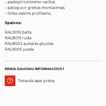
– paslėpti tvirtinimo varžtai;
– patogus ir greitas montavimas;
– tinka visiems profiliams;
Spalvos:
RAL9016 balta
RAL8019 ruda
RAL8003 auksinis ąžuolas
RAL9005 juoda
REIKIA DAUGIAU INFORMACIJOS?
Teirautis apie prekę