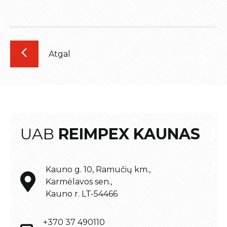
Atgal
UAB
REIMPEX KAUNAS
Kauno g. 10, Ramučių km.,
Karmėlavos sen.,
Kauno r. LT-54466
+370 37 490110