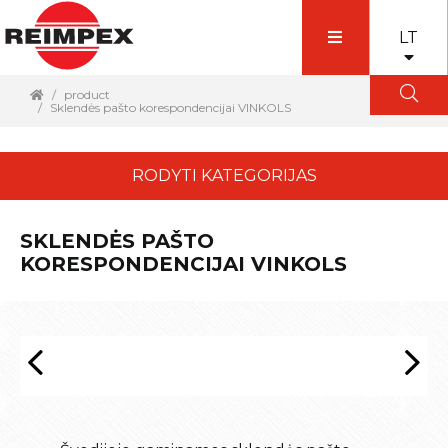
LT
product
Sklendės pašto korespondencijai VINKOLS
RODYTI KATEGORIJAS
SKLENDĖS PAŠTO
KORESPONDENCIJAI VINKOLS