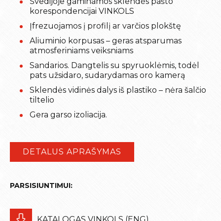
Švedijoje gaminamos sklendės pašto
korespondencijai VINKOLS
Įfrezuojamos į profilį ar varčios plokštę
Aliuminio korpusas – geras atsparumas
atmosferiniams veiksniams
Sandarios. Dangtelis su spyruoklėmis, todėl
pats užsidaro, sudarydamas oro kamerą
Sklendės vidinės dalys iš plastiko – nėra šalčio
tiltelio
Gera garso izoliacija.
DETALUS APRAŠYMAS
PARSISIUNTIMUI:
KATALOGAS VINKOLS (ENG)