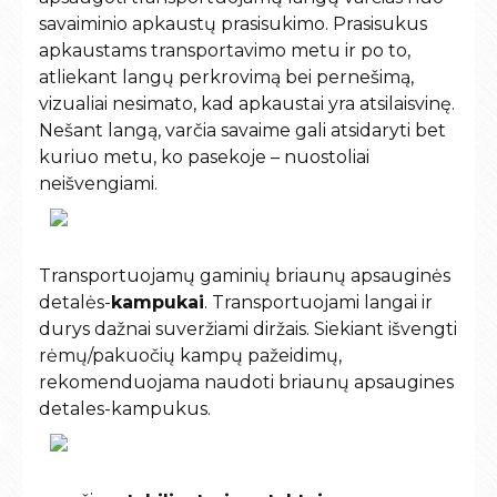
savaiminio apkaustų prasisukimo. Prasisukus
apkaustams transportavimo metu ir po to,
atliekant langų perkrovimą bei pernešimą,
vizualiai nesimato, kad apkaustai yra atsilaisvinę.
Nešant langą, varčia savaime gali atsidaryti bet
kuriuo metu, ko pasekoje – nuostoliai
neišvengiami.
Transportuojamų gaminių briaunų apsauginės
detalės-
kampukai
. Transportuojami langai ir
durys dažnai suveržiami diržais. Siekiant išvengti
rėmų/pakuočių kampų pažeidimų,
rekomenduojama naudoti briaunų apsaugines
detales-kampukus.