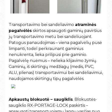
Transportavimo bei sandėliavimo
atraminės
pagalvėlės
skirtos apsaugoti gaminių paviršius
jų transportavimo metu bei sandėliuojant.
Patogus panaudojimas – viena pagalvėlių pusė
limpanti, todėl perkraunant gaminius
nenukrenta, lieka prilipusi prie gaminio.
Pagalvėlę nuėmus – nelieka klijavimo žymių.
Gaminių, iš skirtingų medžiagų (medis, PVC,
ALU, plienas) transportavimui bei sandėliavimui,
naudojamos skirtingų tipų pagalvėlės.
Apkaustų blokuotė – saugiklis
. Blokuotės-
saugiklio RX-PORTAGE-LOCK paskirtis –
apsaugoti transportuojamų langų varčias nuo