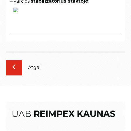
– varčios
stabilizatorius staktoje
;
Atgal
UAB
REIMPEX KAUNAS