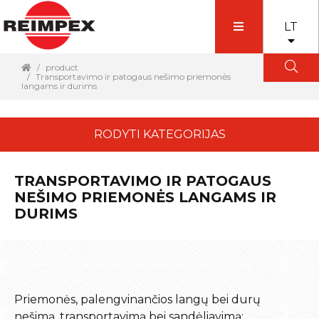
LT
product
Transportavimo ir patogaus nešimo priemonės
langams ir durims
RODYTI KATEGORIJAS
TRANSPORTAVIMO IR PATOGAUS
NEŠIMO PRIEMONĖS LANGAMS IR
DURIMS
Priemonės, palengvinančios langų bei durų
nešimą, transportavimą bei sandėliavimą: