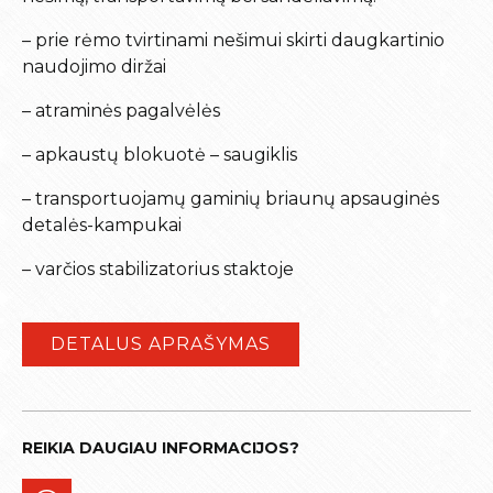
– prie rėmo tvirtinami nešimui skirti daugkartinio
naudojimo diržai
– atraminės pagalvėlės
– apkaustų blokuotė – saugiklis
– transportuojamų gaminių briaunų apsauginės
detalės-kampukai
– varčios stabilizatorius staktoje
DETALUS APRAŠYMAS
REIKIA DAUGIAU INFORMACIJOS?