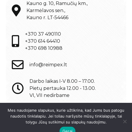
Kauno g. 10, Ramučių km.,
Karmėlavos sen.,
Kauno r. LT-54466
+370 37 490110
+370 614 64410
+370 698 10988
info@reimpex.lt
Darbo laikas I-V 8.00 – 17.00.
Pietų pertauka 12.00 - 13.00.
VI, VII nedirbame
Mes naudojame slapukus, kurie užtikrina, kad Jums bus patogu
naudotis tinklalapiu. Jei toliau naršysite mūsų tinklalapyje, tai
tolygu Jūsų sutikimui su slapukų naudojimu.
© 2021 UAB "REIMPEX KAUNAS"
Interneto svetainių kūrimas:
Jauna reklama
Gerai