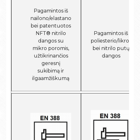
Pagamintos iš
nailono/elastano
bei patentuotos
NFT® nitrilo
Pagamintos iš
dangos su
poliesterio/likros
mikro poromis,
bei nitrilo putų
užtikrinančios
dangos
geresnį
sukibimą ir
ilgaamžiškumą