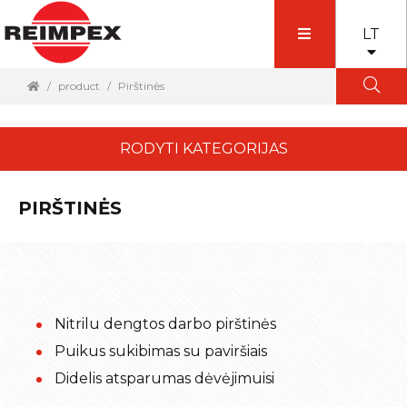
LT
product
Pirštinės
RODYTI KATEGORIJAS
PIRŠTINĖS
Nitrilu dengtos darbo pirštinės
Puikus sukibimas su paviršiais
Didelis atsparumas dėvėjimuisi