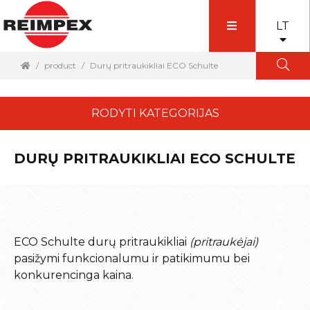
LT
product
Durų pritraukikliai ECO Schulte
RODYTI KATEGORIJAS
DURŲ PRITRAUKIKLIAI ECO SCHULTE
ECO Schulte durų pritraukikliai
(pritraukėjai)
pasižymi funkcionalumu ir patikimumu bei
konkurencinga kaina.