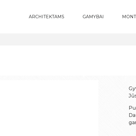
ARCHITEKTAMS
GAMYBAI
MONT
Gyv
Jū
Puo
Dau
ga