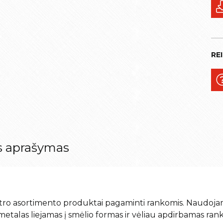
RE
s aprašymas
ro asortimento produktai pagaminti rankomis. Naudoja
metalas liejamas į smėlio formas ir vėliau apdirbamas rank