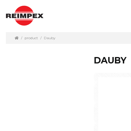
product
Dauby
DAUBY