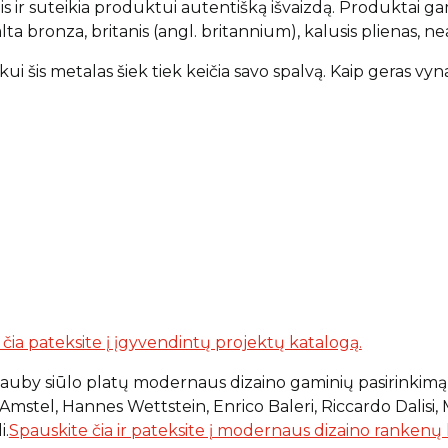
 ir suteikia produktui autentišką išvaizdą. Produktai gam
lta bronza, britanis (angl. britannium), kalusis plienas, 
ui šis metalas šiek tiek keičia savo spalvą. Kaip geras vyn
ia pateksite į įgyvendintų projektų katalogą.
auby siūlo platų modernaus dizaino gaminių pasirinkimą, 
Amstel, Hannes Wettstein, Enrico Baleri, Riccardo Dalisi, M
i.
Spauskite čia ir pateksite į modernaus dizaino rankenų 