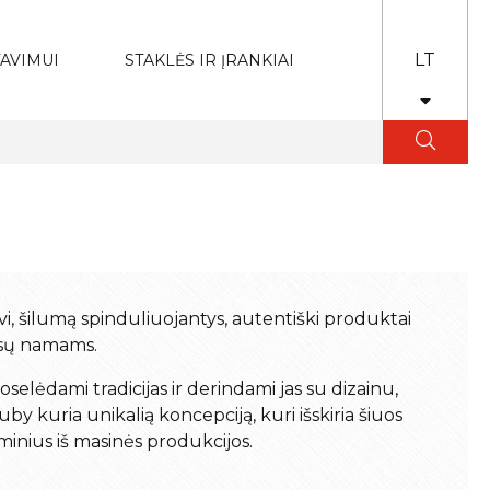
LT
AVIMUI
STAKLĖS IR ĮRANKIAI
i, šilumą spinduliuojantys, autentiški produktai
sų namams.
selėdami tradicijas ir derindami jas su dizainu,
by kuria unikalią koncepciją, kuri išskiria šiuos
minius iš masinės produkcijos.