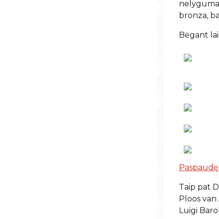
nelygumais
bronza, ba
Bėgant laik
Paspaudę č
Taip pat D
Ploos van 
Luigi Barol