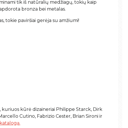
inami tik iš natūralių medžiagų, tokių kaip
neapdorota bronza bei metalas.
as, tokie paviršiai gerėja su amžiumi!
kuriuos kūrė dizaineriai Philippe Starck, Dirk
arcello Cutino, Fabrizio Cester, Brian Sironi ir
katalogą.