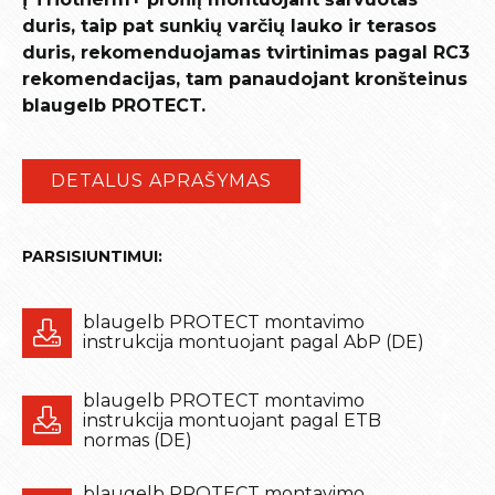
duris, taip pat sunkių varčių lauko ir terasos
duris, rekomenduojamas tvirtinimas pagal RC3
rekomendacijas, tam panaudojant kronšteinus
blaugelb PROTECT.
DETALUS APRAŠYMAS
PARSISIUNTIMUI:
blaugelb PROTECT montavimo
instrukcija montuojant pagal AbP (DE)
blaugelb PROTECT montavimo
instrukcija montuojant pagal ETB
normas (DE)
blaugelb PROTECT montavimo