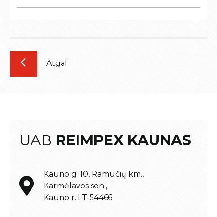
Atgal
UAB
REIMPEX KAUNAS
Kauno g. 10, Ramučių km.,
Karmėlavos sen.,
Kauno r. LT-54466