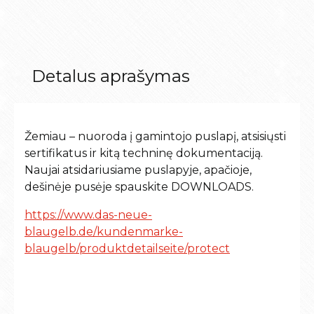
Detalus aprašymas
Žemiau – nuoroda į gamintojo puslapį, atsisiųsti
sertifikatus ir kitą techninę dokumentaciją.
Naujai atsidariusiame puslapyje, apačioje,
dešinėje pusėje spauskite DOWNLOADS.
https://www.das-neue-
blaugelb.de/kundenmarke-
blaugelb/produktdetailseite/protect