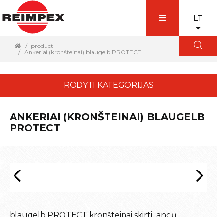
LT
product
Ankeriai (kronšteinai) blaugelb PROTECT
RODYTI KATEGORIJAS
ANKERIAI (KRONŠTEINAI) BLAUGELB
PROTECT
blaugelb PROTECT kronšteinai skirti langų