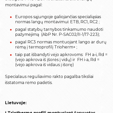
montavimui pagal:
Europos sąjungoje galiojančias specialiąsias
normas langų montavimui: ETB, RC1, RC2 ;
pagal statybų tarnybos tinkamumo naudoti
pažymėjimą (AbP Nr. P-SAC02/II-1/17-223);
pagal RC3 normas montuojant lango ar durų
rėmą į termoprofilį Trioherm+ ;
taip pat išbandyti vėjo apkrovoms: FH a-i, Rd =
(vėjo apkrova iš įšorės į vidų) ir FH i-a, Rd =
(vėjo apkrova iš vidaus į išorę)
Specialaus reguliavimo rakto pagalba tiksliai
išstatoma rėmo padėtis.
Lietuvoje:
Į Triotherm+ profilį montuojant šarvuotas