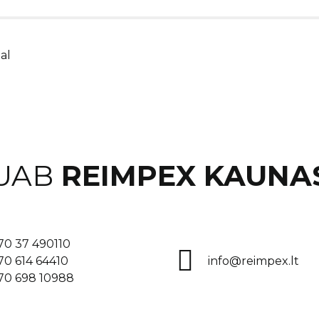
al
UAB
REIMPEX KAUNA
70 37 490110
70 614 64410
info@reimpex.lt
70 698 10988