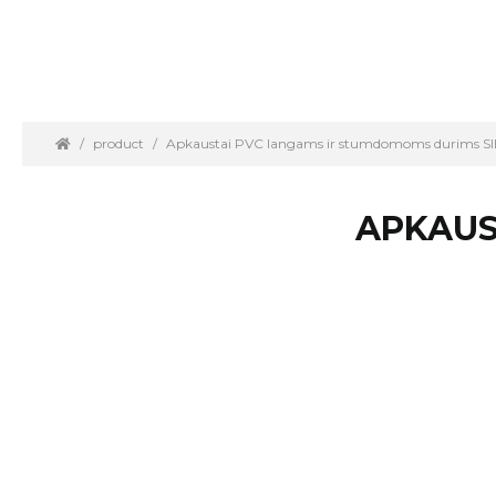
product
Apkaustai PVC langams ir stumdomoms durims S
APKAUS