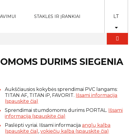
LT
AVIMUI
STAKLĖS IR ĮRANKIAI
DOMOMS DURIMS SIEGENIA
Aukščiausios kokybės sprendimai PVC langams:
TITAN AF, TITAN iP, FAVORIT.
Išsami informacija
(spauskite čia)
Sprendimai stumdomoms durims PORTAL.
Išsami
informacija (spauskite čia)
Paslėpti vyriai. Išsami informacija
anglų kalba
(spauskite čia)
,
vokiečių kalba (spauskite čia)