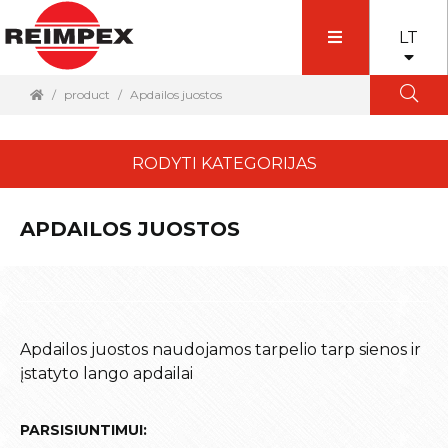
LT
product
Apdailos juostos
RODYTI KATEGORIJAS
APDAILOS JUOSTOS
Apdailos juostos naudojamos tarpelio tarp sienos ir
įstatyto lango apdailai
PARSISIUNTIMUI: