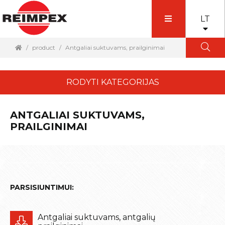
LT
product
Antgaliai suktuvams, prailginimai
RODYTI KATEGORIJAS
ANTGALIAI SUKTUVAMS,
PRAILGINIMAI
PARSISIUNTIMUI:
Antgaliai suktuvams, antgalių