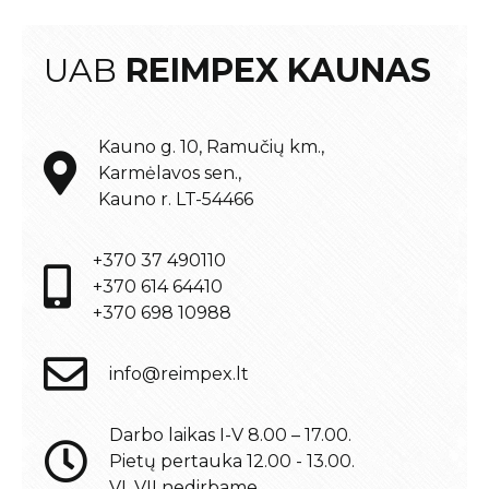
UAB
REIMPEX KAUNAS
Kauno g. 10, Ramučių km.,
Karmėlavos sen.,
Kauno r. LT-54466
+370 37 490110
+370 614 64410
+370 698 10988
info@reimpex.lt
Darbo laikas I-V 8.00 – 17.00.
Pietų pertauka 12.00 - 13.00.
VI, VII nedirbame