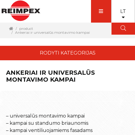
LT
product
Ankeriai ir universalūs montavimo kampai
RODYTI KATEGORIJAS
ANKERIAI IR UNIVERSALŪS
MONTAVIMO KAMPAI
– universalūs montavimo kampai
– kampai su standumo briaunomis
– kampai ventiliuojamiems fasadams