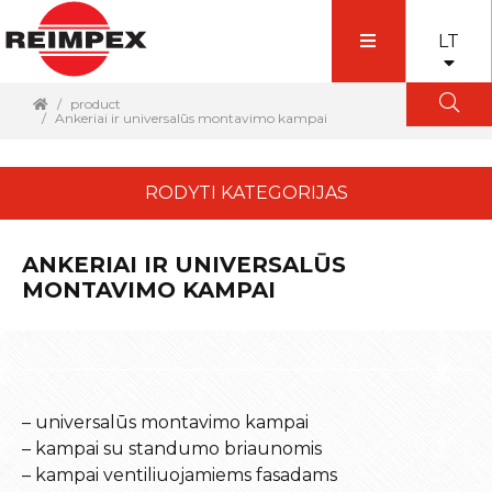
LT
product
Ankeriai ir universalūs montavimo kampai
RODYTI KATEGORIJAS
ANKERIAI IR UNIVERSALŪS
MONTAVIMO KAMPAI
– universalūs montavimo kampai
– kampai su standumo briaunomis
– kampai ventiliuojamiems fasadams