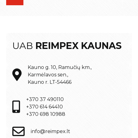
UAB
REIMPEX KAUNAS
Kauno g. 10, Ramučių km.,
Karmėlavos sen.,
Kauno r. LT-54466
+370 37 490110
+370 614 64410
+370 698 10988
info@reimpex.lt