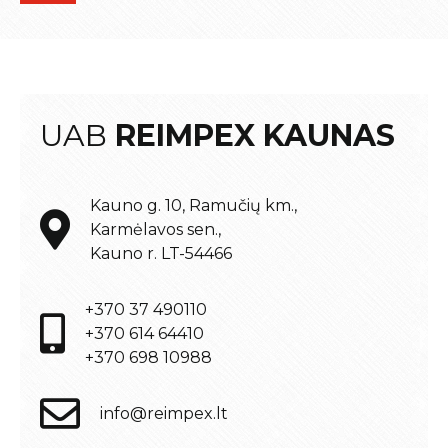
UAB
REIMPEX KAUNAS
Kauno g. 10, Ramučių km.,
Karmėlavos sen.,
Kauno r. LT-54466
+370 37 490110
+370 614 64410
+370 698 10988
info@reimpex.lt