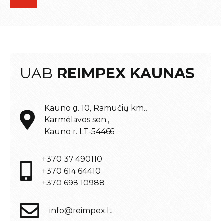
UAB
REIMPEX KAUNAS
Kauno g. 10, Ramučių km.,
Karmėlavos sen.,
Kauno r. LT-54466
+370 37 490110
+370 614 64410
+370 698 10988
info@reimpex.lt