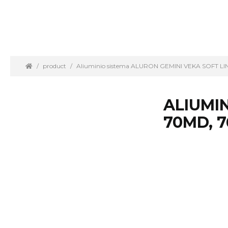
product
Aliuminio sistema ALURON GEMINI VEKA SOFT L
ALIUMIN
70MD, 