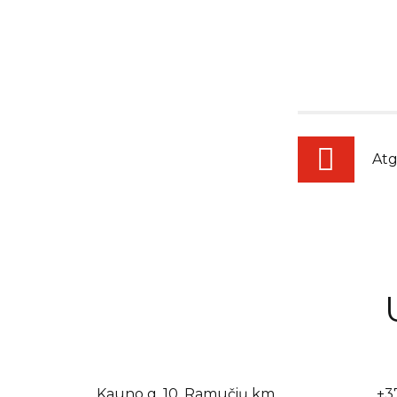
Atg
Kauno g. 10, Ramučių km.,
+3