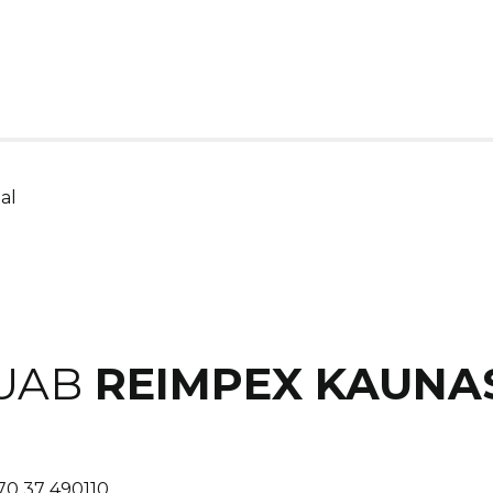
al
UAB
REIMPEX KAUNA
70 37 490110