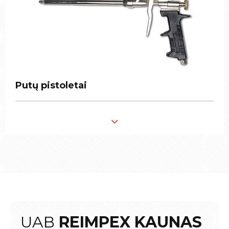
Putų pistoletai
Putų pistoletai
UAB
REIMPEX KAUNAS