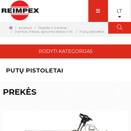
LT
product
Staklės ir įrankiai
Įrankiai, frezos, pjovimo diskai ir kt.
Putų pistoletai
RODYTI KATEGORIJAS
PUTŲ PISTOLETAI
PREKĖS