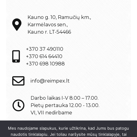
Kauno g. 10, Ramučių km.,
Karmėlavos sen.,
Kauno r. LT-54466
+370 37 490110
+370 614 64410
+370 698 10988
info@reimpex.lt
Darbo laikas I-V 8.00 – 17.00.
Pietų pertauka 12.00 - 13.00.
VI, VII nedirbame
Mes naudojame slapukus, kurie užtikrina, kad Jums bus patogu
naudotis tinklalapiu. Jei toliau naršysite mūsų tinklalapyje, tai