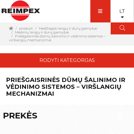
LT
product
Medžiagos langų ir durų gamybai
Medinių langų ir durų gamybai
Priešgaisrinės dūmų šalinimo ir vėdinimo sistemos –
viršlangių mechanizmai
RODYTI KATEGORIJAS
PRIEŠGAISRINĖS DŪMŲ ŠALINIMO IR
VĖDINIMO SISTEMOS – VIRŠLANGIŲ
MECHANIZMAI
PREKĖS