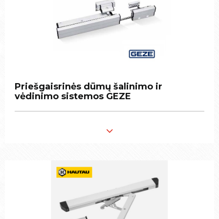
Priešgaisrinės dūmų šalinimo ir
Priešgaisrinės dūmų šalinimo ir
vėdinimo sistemos GEZE
vėdinimo sistemos GEZE