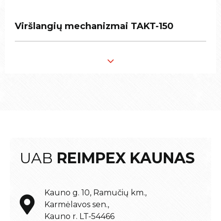
Viršlangių mechanizmai TAKT-150
Viršlangių mechanizmai TAKT-150
UAB
REIMPEX KAUNAS
Kauno g. 10, Ramučių km.,
Karmėlavos sen.,
Kauno r. LT-54466