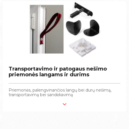
Transportavimo ir patogaus nešimo
Transportavimo ir patogaus nešimo
priemonės langams ir durims
priemonės langams ir durims
Priemonės, palengvinančios langų bei durų nešimą,
Priemonės, palengvinančios langų bei durų nešimą,
transportavimą bei sandėliavimą
transportavimą bei sandėliavimą