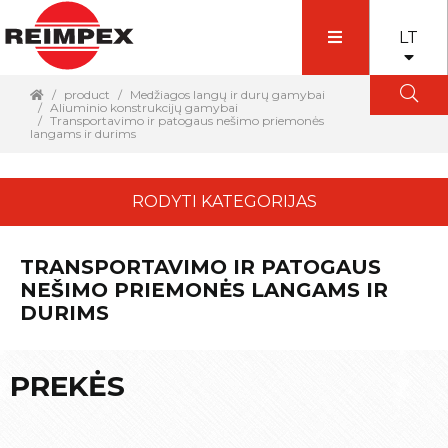
LT
product
Medžiagos langų ir durų gamybai
Aliuminio konstrukcijų gamybai
Transportavimo ir patogaus nešimo priemonės
langams ir durims
RODYTI KATEGORIJAS
TRANSPORTAVIMO IR PATOGAUS
NEŠIMO PRIEMONĖS LANGAMS IR
DURIMS
PREKĖS