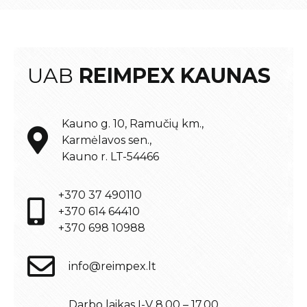
UAB
REIMPEX KAUNAS
Kauno g. 10, Ramučių km.,
Karmėlavos sen.,
Kauno r. LT-54466
+370 37 490110
+370 614 64410
+370 698 10988
info@reimpex.lt
Darbo laikas I-V 8.00 – 17.00.