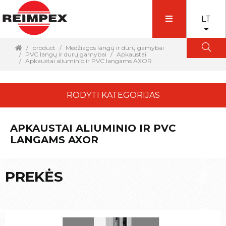
LT
product
Medžiagos langų ir durų gamybai
PVC langų ir durų gamybai
Apkaustai
Apkaustai aliuminio ir PVC langams AXOR
RODYTI KATEGORIJAS
APKAUSTAI ALIUMINIO IR PVC
LANGAMS AXOR
PREKĖS