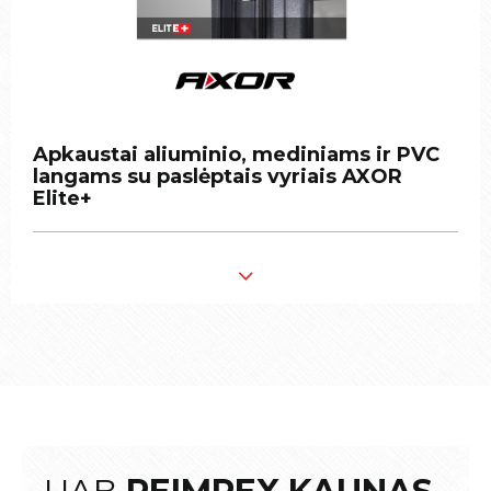
Apkaustai aliuminio, mediniams ir PVC
Apkaustai aliuminio, mediniams ir PVC
langams su paslėptais vyriais AXOR
langams su paslėptais vyriais AXOR
Elite+
Elite+