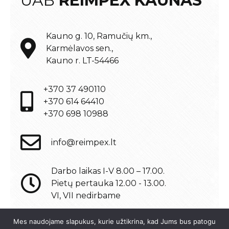
UAB
REIMPEX KAUNAS
Kauno g. 10, Ramučių km.,
Karmėlavos sen.,
Kauno r. LT-54466
+370 37 490110
+370 614 64410
+370 698 10988
info@reimpex.lt
Darbo laikas I-V 8.00 – 17.00.
Pietų pertauka 12.00 - 13.00.
VI, VII nedirbame
Mes naudojame slapukus, kurie užtikrina, kad Jums bus patogu