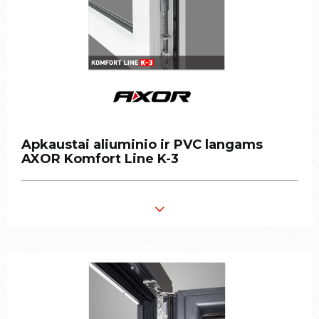
Apkaustai aliuminio ir PVC langams
Apkaustai aliuminio ir PVC langams
AXOR Komfort Line K-3
AXOR Komfort Line K-3