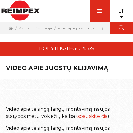
LT
Aktuali informacija
Video apie juostų klijavimą
RODYTI KATEGORIJAS
VIDEO APIE JUOSTŲ KLIJAVIMĄ
Video apie teisingą langų montavimą naujos
statybos metu vokiečių kalba (
spauskite čia
)
Video apie teisingą langų montavimą naujos