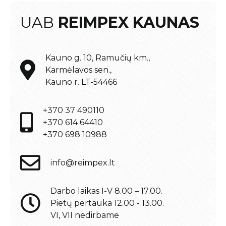
UAB
REIMPEX KAUNAS
Kauno g. 10, Ramučių km.,
Karmėlavos sen.,
Kauno r. LT-54466
+370 37 490110
+370 614 64410
+370 698 10988
info@reimpex.lt
Darbo laikas I-V 8.00 – 17.00.
Pietų pertauka 12.00 - 13.00.
VI, VII nedirbame