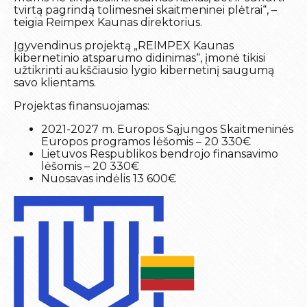
tvirtą pagrindą tolimesnei skaitmeninei plėtrai“, –
teigia Reimpex Kaunas direktorius.
Įgyvendinus projektą „REIMPEX Kaunas
kibernetinio atsparumo didinimas“, įmonė tikisi
užtikrinti aukščiausio lygio kibernetinį saugumą
savo klientams.
Projektas finansuojamas:
2021-2027 m. Europos Sąjungos Skaitmeninės
Europos programos lėšomis – 20 330€
Lietuvos Respublikos bendrojo finansavimo
lėšomis – 20 330€
Nuosavas indėlis 13 600€