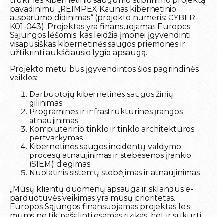
trukmės kibernetinio saugumo stiprinimo projektą
pavadinimu „REIMPEX Kaunas kibernetinio
atsparumo didinimas“ (projekto numeris: CYBER-
K01-043). Projektas yra finansuojamas Europos
Sąjungos lėšomis, kas leidžia įmonei įgyvendinti
visapusiškas kibernetinės saugos priemones ir
užtikrinti aukščiausio lygio apsaugą.
Projekto metu bus įgyvendintos šios pagrindinės
veiklos:
Darbuotojų kibernetinės saugos žinių
gilinimas
Programinės ir infrastruktūrinės įrangos
atnaujinimas
Kompiuterinio tinklo ir tinklo architektūros
pertvarkymas
Kibernetinės saugos incidentų valdymo
procesų atnaujinimas ir stebėsenos įrankio
(SIEM) diegimas
Nuolatinis sistemų stebėjimas ir atnaujinimas
„Mūsų klientų duomenų apsauga ir sklandus e-
parduotuvės veikimas yra mūsų prioritetas.
Europos Sąjungos finansuojamas projektas leis
mums ne tik pašalinti esamas rizikas, bet ir sukurti