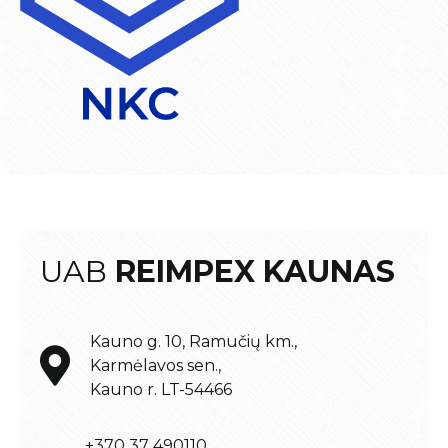
UAB
REIMPEX KAUNAS
Kauno g. 10, Ramučių km.,
Karmėlavos sen.,
Kauno r. LT-54466
+370 37 490110