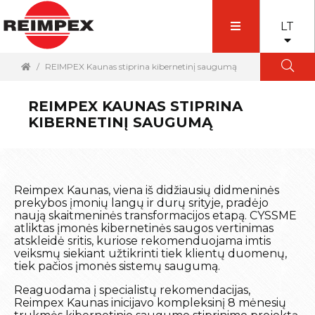
LT
REIMPEX Kaunas stiprina kibernetinį saugumą
REIMPEX KAUNAS STIPRINA
KIBERNETINĮ SAUGUMĄ
Reimpex Kaunas, viena iš didžiausių didmeninės
prekybos įmonių langų ir durų srityje, pradėjo
naują skaitmeninės transformacijos etapą. CYSSME
atliktas įmonės kibernetinės saugos vertinimas
atskleidė sritis, kuriose rekomenduojama imtis
veiksmų siekiant užtikrinti tiek klientų duomenų,
tiek pačios įmonės sistemų saugumą.
Reaguodama į specialistų rekomendacijas,
Reimpex Kaunas inicijavo kompleksinį 8 mėnesių