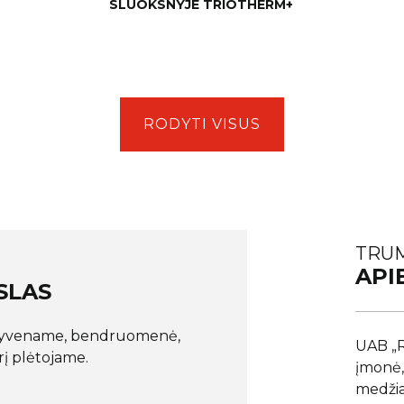
SLUOKSNYJE TRIOTHERM+
RODYTI VISUS
TRU
API
SLAS
 gyvename, bendruomenė,
UAB „R
rį plėtojame.
įmonė,
medžia