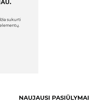
IAU.
žia sukurti
o elementų.
NAUJAUSI PASIŪLYMAI