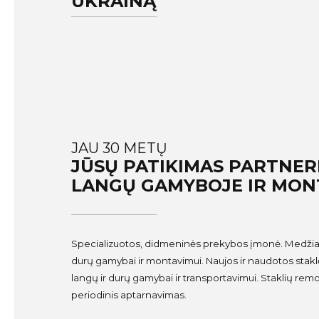
UKRAINĄ
JAU 30 METŲ
JŪSŲ PATIKIMAS PARTNER
LANGŲ GAMYBOJE IR MON
Specializuotos, didmeninės prekybos įmonė. Medžia
durų gamybai ir montavimui. Naujos ir naudotos staklė
langų ir durų gamybai ir transportavimui. Staklių remo
periodinis aptarnavimas.