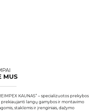
MPAI
E MUS
EIMPEX KAUNAS” – specializuotos prekybos
 prekiaujanti langų gamybos ir montavimo
gomis, staklėmis ir įrenginiais, dažymo