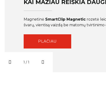
KAI MAŽIAU REIŠKIA DAUG
Magnetinė
SmartClip Magnetic
rozetė leid
švarų, vientisą vaizdą be matomų tvirtinim
PLAČIAU
1 / 1