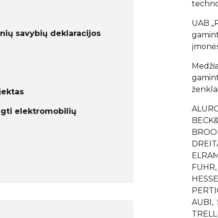
techno
UAB „R
ių savybių deklaracijos
gaminto
įmonės
Medžia
gaminto
ženklai
jektas
ALURO
gti elektromobilių
BECK&
BROOK
DREIT
ELRAM
FUHR,
HESSE,
PERTI
AUBI,
TRELL