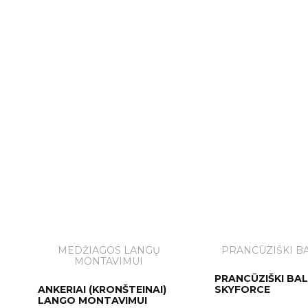
MEDŽIAGOS LANGŲ
PRANCŪZIŠKI B
MONTAVIMUI
PRANCŪZIŠKI BA
ANKERIAI (KRONŠTEINAI)
SKYFORCE
LANGO MONTAVIMUI