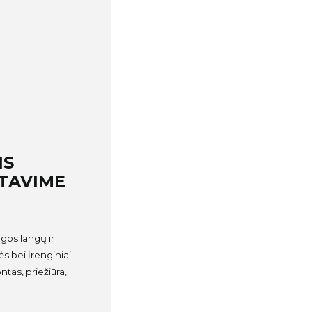
IS
TAVIME
gos langų ir
s bei įrenginiai
ntas, priežiūra,