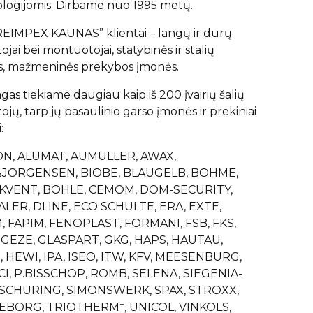
logijomis. Dirbame nuo 1995 metų.
EIMPEX KAUNAS” klientai – langų ir durų
jai bei montuotojai, statybinės ir stalių
, mažmeninės prekybos įmonės.
gas tiekiame daugiau kaip iš 200 įvairių šalių
jų, tarp jų pasaulinio garso įmonės ir prekiniai
:
N, ALUMAT, AUMULLER, AWAX,
JORGENSEN, BIOBE, BLAUGELB, BOHME,
VENT, BOHLE, CEMOM, DOM-SECURITY,
ALER, DLINE, ECO SCHULTE, ERA, EXTE,
, FAPIM, FENOPLAST, FORMANI, FSB, FKS,
 GEZE, GLASPART, GKG, HAPS, HAUTAU,
 HEWI, IPA, ISEO, ITW, KFV, MEESENBURG,
CI, P.BISSCHOP, ROMB, SELENA, SIEGENIA-
 SCHURING, SIMONSWERK, SPAX, STROXX,
+
EBORG, TRIOTHERM
, UNICOL, VINKOLS,